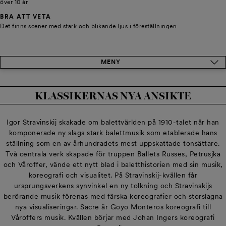
över 10 år
BRA ATT VETA
Det finns scener med stark och blikande ljus i föreställningen
MENY
KLASSIKERNAS NYA ANSIKTE
Igor Stravinskij skakade om balettvärlden på 1910-talet när han
komponerade ny slags stark balettmusik som etablerade hans
ställning som en av århundradets mest uppskattade tonsättare.
Två centrala verk skapade för truppen Ballets Russes, Petrusjka
och Våroffer, vände ett nytt blad i baletthistorien med sin musik,
koreografi och visualitet. På Stravinskij-kvällen får
ursprungsverkens synvinkel en ny tolkning och Stravinskijs
berörande musik förenas med färska koreografier och storslagna
nya visualiseringar. Sacre är Goyo Monteros koreografi till
Våroffers musik. Kvällen börjar med Johan Ingers koreografi