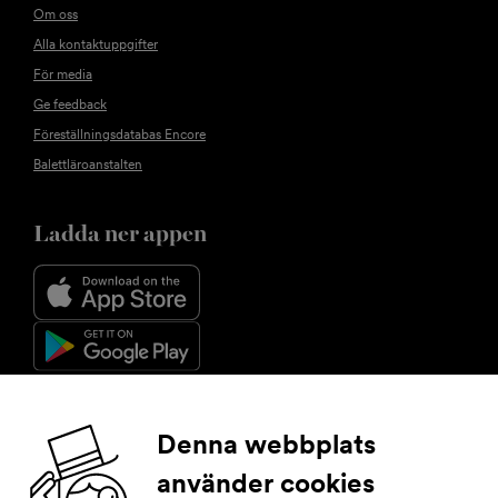
Om oss
Alla kontaktuppgifter
För media
Ge feedback
Föreställningsdatabas Encore
Balettläroanstalten
Ladda ner appen
Följ oss
Denna webbplats
använder cookies