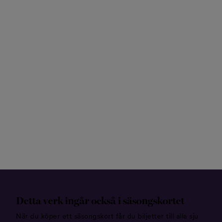
Detta verk ingår också i säsongskortet
När du köper ett säsongskort får du biljetter till alla sju