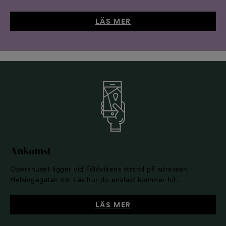
LÄS MER
Ankomst
Operahuset ligger vid Tölövikens strand på adressen
Helsingegatan 58. Läs hur du enklast kommer hit.
LÄS MER