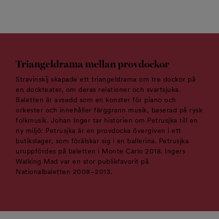
Triangeldrama mellan provdockor
Stravinskij skapade ett triangeldrama om tre dockor på
en dockteater, om deras relationer och svartsjuka.
Baletten är avsedd som en konster för piano och
orkester och innehåller färggrann musik, baserad på rysk
folkmusik. Johan Inger tar historien om Petrusjka till en
ny miljö: Petrusjka är en provdocka övergiven i ett
butikslager, som förälskar sig i en ballerina. Petrusjka
uruppfördes på baletten i Monte Carlo 2018. Ingers
Walking Mad var en stor publikfavorit på
Nationalbaletten 2008–2013.