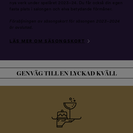
nya verk under spelåret 2023–24. Du får också din egen
fasta plats i salongen och elva betydande förmåner.
Försäljningen av säsongskort för säsongen 2023–2024
är avslutad.
LÄS MER OM SÄSONGSKORT
GENVÄG TILL EN LYCKAD KVÄLL