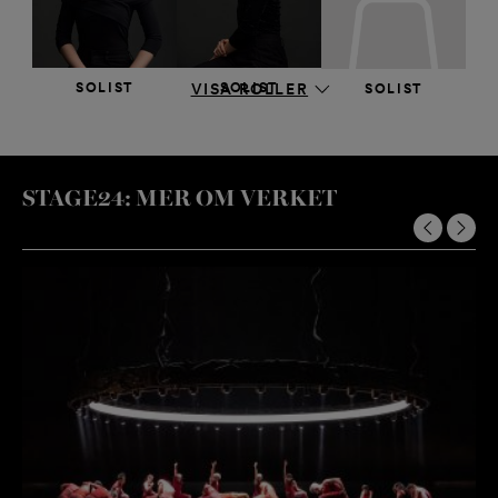
KRIGARE
KRIGARE
BALLERINA
Frans Valkama
Michal Krčmář
Hye Ji Kang
SOLIST
SOLIST
VISA ROLLER
SOLIST
Seo Yeun Kim
Heidi Salminen
Clark Eselgroth
STAGE24: MER OM VERKET
SERGEJ
SERGEJ
Sergei Popov
Jun Xia
SOLIST
Giulio Diligente