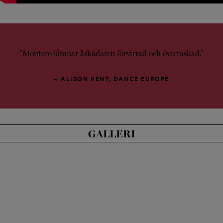
”Montero lämnar åskådaren förvirrad och överraskad.”
– ALISON KENT, DANCE EUROPE
GALLERI