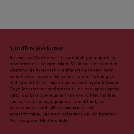
Våroffers återkomst
Stravinskijs Våroffer var ett veritabelt genombrott för
modernismen i konstmusiken. Såväl musiken som den
ursprungliga koreografin väckte starka känslor inom
kulturkretsarna, som fick se och höra en tolkning av
hedniska offerriter inspirerade av forna ryska folksagor.
Goyo Montero tar berättelsen till en post-apokalyptisk
värld, där bara överlevarna finns kvar. Offret har inte
som syfte att behaga gudarna, utan att betjäna
överlevnaden med hjälp av samarbete och
empatiförmåga. Sacre uruppfördes 2019 vid baletten i
Nürnberg som Montero leder.