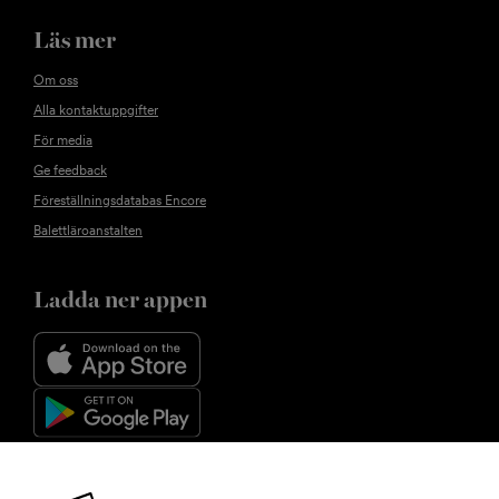
Läs mer
Om oss
Alla kontaktuppgifter
För media
Ge feedback
Föreställningsdatabas Encore
Balettläroanstalten
Ladda ner appen
Följ oss