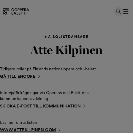
Hoppa
till
1:A SOLISTDANSARE
innehållet
Atte Kilpinen
Tidigare roller på Finlands nationalopera och -balett
GÅ TILL ENCORE
Intervjuförfrågningar via Operans och Balettens
kommunikationsavdelning
SKICKA E-POST TILL KOMMUNIKATION
Läs mer om artisten
WWW.ATTEKILPINEN.COM