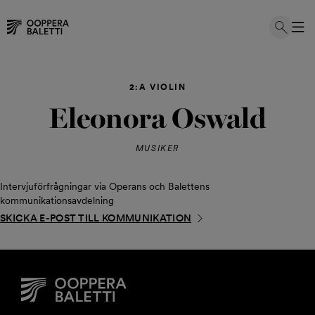
Hoppa
till
2:A VIOLIN
innehållet
Eleonora Oswald
MUSIKER
Intervjuförfrågningar via Operans och Balettens
kommunikationsavdelning
SKICKA E-POST TILL KOMMUNIKATION