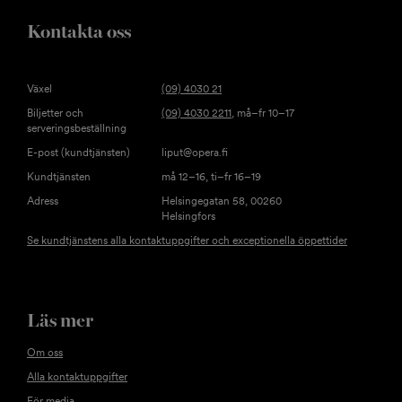
Kontakta oss
Växel
(09) 4030 21
Biljetter och
(09) 4030 2211
, må–fr 10–17
serveringsbeställning
E-post (kundtjänsten)
liput@opera.fi
Kundtjänsten
må 12–16, ti–fr 16–19
Adress
Helsingegatan 58, 00260
Helsingfors
Se kundtjänstens alla kontaktuppgifter och exceptionella öppettider
Läs mer
Om oss
Alla kontaktuppgifter
För media