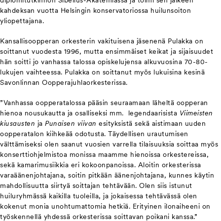
diplomitutkinnon Sibelius-Akatemiassa ja toimi sen jälkeen
kahdeksan vuotta Helsingin konservatoriossa huilunsoiton
yliopettajana.
Kansallisoopperan orkesterin vakituisena jäsenenä Pulakka on
soittanut vuodesta 1996, mutta ensimmäiset keikat ja sijaisuudet
hän soitti jo vanhassa talossa opiskelujensa alkuvuosina 70-80-
lukujen vaihteessa. Pulakka on soittanut myös lukuisina kesinä
Savonlinnan Oopperajuhlaorkesterissa.
”Vanhassa oopperatalossa pääsin seuraamaan läheltä oopperan
hienoa nousukautta ja osalliseksi mm. legendaarisista
Viimeisten
kiusausten
ja
Punaisen viivan
esityksistä sekä aistimaan uuden
oopperatalon kiihkeää odotusta. Täydellisen urautumisen
välttämiseksi olen saanut vuosien varrella tilaisuuksia soittaa myös
konserttiohjelmistoa monissa maamme hienoissa orkestereissa,
sekä kamarimusiikkia eri kokoonpanoissa. Aloitin orkesterissa
varaäänenjohtajana, soitin pitkään äänenjohtajana, kunnes käytin
mahdollisuutta siirtyä soittajan tehtävään. Olen siis istunut
huiluryhmässä kaikilla tuoleilla, ja jokaisessa tehtävässä olen
kokenut monia unohtumattomia hetkiä. Erityinen ilonaiheeni on
työskennellä yhdessä orkesterissa soittavan poikani kanssa.”