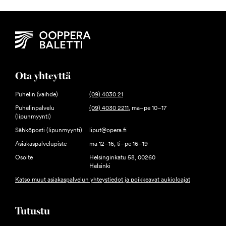
Ota yhteyttä
Puhelin (vaihde)
(09) 4030 21
Puhelinpalvelu
(09) 4030 2211
, ma–pe 10–17
(lipunmyynti)
Sähköposti (lipunmyynti)
liput@opera.fi
Asiakaspalvelupiste
ma 12–16, ti–pe 16–19
Osoite
Helsinginkatu 58, 00260
Helsinki
Katso muut asiakaspalvelun yhteystiedot ja poikkeavat aukioloajat
Tutustu