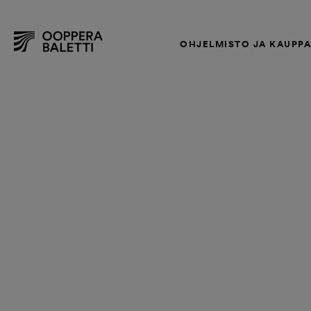
OHJELMISTO JA KAUPP
Hyppää
sisältöön