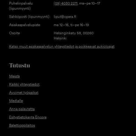
Puhelinpalvelu
(09) 4030 2211
, ma–pe 10–17
(lipunmyynti)
Sähköposti (lipunmyynti)
liput@opera.fi
Asiakaspalvelupiste
ma 12–16, ti–pe 16–19
Osoite
Helsinginkatu 58, 00260
Helsinki
Katso muut asiakaspalvelun yhteystiedot ja poikkeavat aukioloajat
Tutustu
Meistä
Kaikki yhteystiedot
Avoimet työpaikat
Medialle
Anna palautetta
Esitystietokanta Encore
Balettioppilaitos