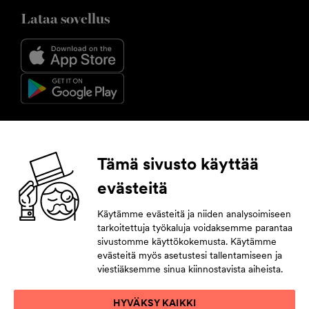
Lataa sovellus
Seuraa meitä
Tämä sivusto käyttää
evästeitä
Facebook
Instagram
YouTube
LinkedIn
Käytämme evästeitä ja niiden analysoimiseen
tarkoitettuja työkaluja voidaksemme parantaa
Tilaa uutiskirje
sivustomme käyttökokemusta. Käytämme
evästeitä myös asetustesi tallentamiseen ja
Jättämällä yhteystietosi pysyt tahdissa tulevasta.
viestiäksemme sinua kiinnostavista aiheista.
HYVÄKSY KAIKKI