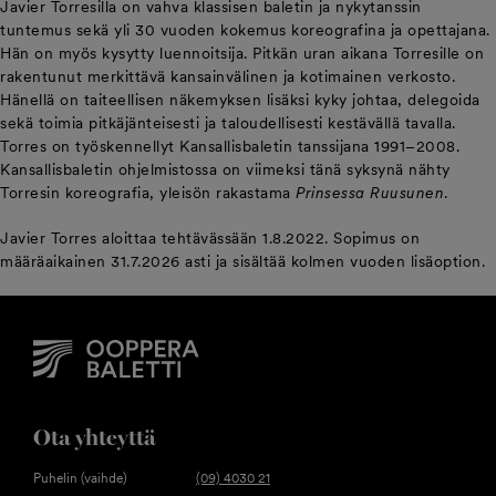
Javier Torresilla on vahva klassisen baletin ja nykytanssin
tuntemus sekä yli 30 vuoden kokemus koreografina ja opettajana.
Hän on myös kysytty luennoitsija. Pitkän uran aikana Torresille on
rakentunut merkittävä kansainvälinen ja kotimainen verkosto.
Hänellä on taiteellisen näkemyksen lisäksi kyky johtaa, delegoida
sekä toimia pitkäjänteisesti ja taloudellisesti kestävällä tavalla.
Torres on työskennellyt Kansallisbaletin tanssijana 1991–2008.
Kansallisbaletin ohjelmistossa on viimeksi tänä syksynä nähty
Torresin koreografia, yleisön rakastama
Prinsessa Ruusunen
.
Javier Torres aloittaa tehtävässään 1.8.2022. Sopimus on
määräaikainen 31.7.2026 asti ja sisältää kolmen vuoden lisäoption.
Ota yhteyttä
Puhelin (vaihde)
(09) 4030 21