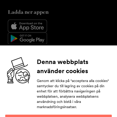
Ladda ner appen
Följ oss
Denna webbplats
använder cookies
Facebook
Instagram
YouTube
LinkedIn
Genom att klicka på "acceptera alla cookies"
samtycker du till lagring av cookies på din
enhet för att förbättra navigeringen på
Prenumerera på nyhetsbrev
webbplatsen, analysera webbplatsens
användning och bistå i våra
Ge dina kontaktuppgifter så hänger du med i alla nyheter.
marknadsföringsinsatser.