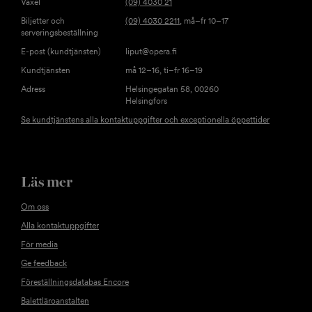
Växel
(09) 4030 21
Biljetter och
(09) 4030 2211
, må–fr 10–17
serveringsbeställning
E-post (kundtjänsten)
liput@opera.fi
Kundtjänsten
må 12–16, ti–fr 16–19
Adress
Helsingegatan 58, 00260
Helsingfors
Se kundtjänstens alla kontaktuppgifter och exceptionella öppettider
Läs mer
Om oss
Alla kontaktuppgifter
För media
Ge feedback
Föreställningsdatabas Encore
Balettläroanstalten