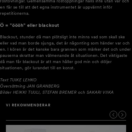
röstövningar. Gemensamma röstöppningar hålls inte utan var och
en får se till att det egna instrumentet är uppvärmt inför
repetitionerna.
Ö = ”öööh” eller blackout
Blackout, stunder då man plötsligt inte minns vad som skall ske
eller vad man borde sjunga, det är någonting som händer var och
en. I kören är det kanske bara grannen som märker det och under
pauserna skrattar man välmenande åt situationen. Det viktigaste
då man får blackout är att man håller god min och döljer
situationen, gör lurandet till en konst.
Text TUIKE LEHKO
Översättning JAN GRANBERG
Bilder HEIKKI TUULI, STEFAN BREMER och SAKARI VIIKA
VI REKOMMENDERAR