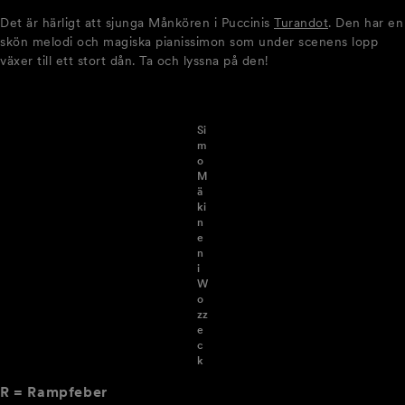
Det är härligt att sjunga Månkören i Puccinis
Turandot
. Den har en
skön melodi och magiska pianissimon som under scenens lopp
växer till ett stort dån. Ta och lyssna på den!
Si
m
o
M
ä
ki
n
e
n
i
W
o
zz
e
c
k
R = Rampfeber