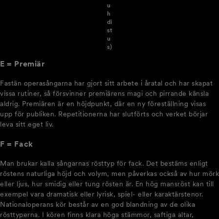
u
h
di
st
u
s)
E = Premiär
Fastän operasångarna har gjort sitt arbete i åratal och har skapat
vissa rutiner, så försvinner premiärens magi och pirrande känsla
aldrig. Premiären är en höjdpunkt, där en ny föreställning visas
upp för publiken. Repetitionerna har slutförts och verket börjar
leva sitt eget liv.
F = Fack
Man brukar kalla sångarnas rösttyp för fack. Det bestäms enligt
röstens naturliga höjd och volym, men påverkas också av hur mörk
eller ljus, hur smidig eller tung rösten är. En hög mansröst kan till
exempel vara dramatisk eller lyrisk, spiel- eller karaktärstenor.
Nationaloperans kör består av en god blandning av de olika
rösttyperna. I kören finns klara höga stämmor, saftiga altar,