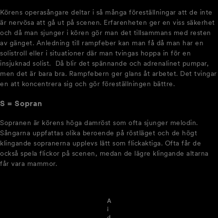
Körens operasångare deltar i så många föreställningar att de inte
är nervösa att gå ut på scenen. Erfarenheten ger en viss säkerhet
och då man sjunger i kören gör man det tillsammans med resten
av gänget. Anledning till rampfeber kan man få då man har en
solistroll eller i situationer där man tvingas hoppa in för en
insjuknad solist. Då blir det spännande och adrenalinet pumpar,
men det är bara bra. Rampfebern ger glans åt arbetet. Det tvingar
en att koncentrera sig och gör föreställningen bättre.
S = Sopran
Sopranen är körens höga damröst som ofta sjunger melodin.
Sångarna uppfattas olika beroende på röstläget och de högt
klingande sopranerna upplevs lätt som flickaktiga. Ofta får de
också spela flickor på scenen, medan de lägre klingande altarna
får vara mammor.
A
i
d