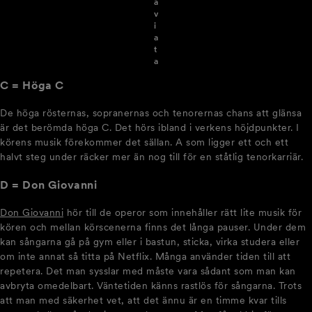
a
v
i
a
t
a
C = Höga C
De höga rösternas, sopranernas och tenorernas chans att glänsa
är det berömda höga C. Det hörs ibland i verkens höjdpunkter. I
körens musik förekommer det sällan. A som ligger ett och ett
halvt steg under räcker mer än nog till för en ståtlig tenorkarriär.
D = Don Giovanni
Don Giovanni
hör till de operor som innehåller rätt lite musik för
kören och mellan körscenerna finns det långa pauser. Under dem
kan sångarna gå på gym eller i bastun, sticka, virka studera eller
om inte annat så titta på Netflix. Många använder tiden till att
repetera. Det man sysslar med måste vara sådant som man kan
avbryta omedelbart. Väntetiden känns rastlös för sångarna. Trots
att man med säkerhet vet, att det ännu är en timme kvar tills