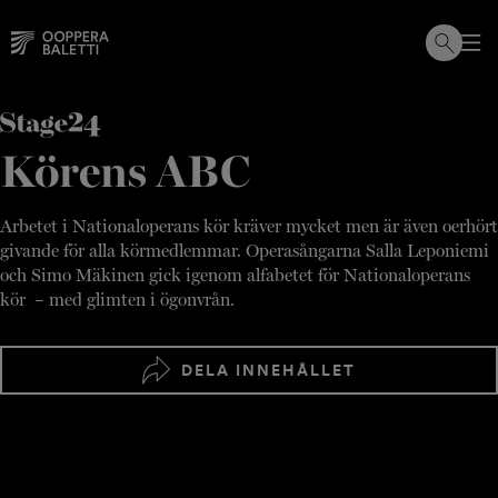
Hoppa
till
innehållet
Körens ABC
Arbetet i Nationaloperans kör kräver mycket men är även oerhört
givande för alla körmedlemmar. Operasångarna Salla Leponiemi
och Simo Mäkinen gick igenom alfabetet för Nationaloperans
kör – med glimten i ögonvrån.
DELA INNEHÅLLET