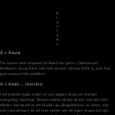
R
i
g
o
l
e
tt
o
Å = Åland
Tre operor som utspelas på Åland har getts i Operahuset:
Rödhamn, Kung Karls Jakt och senast i vintras 2019 Is, som fick
god respons från publiken.
Ä = Äääh … röstvård
I körarbetet ingår under en sex dagars vecka en mycket
mångsidig repertoar. Rösten måste vårdas så den inte blir trött.
Vården kan bestå av att få eller ge sånglektioner, av sömn, vila
och tystnad samt av att man sköter om sin egen kropp och gör