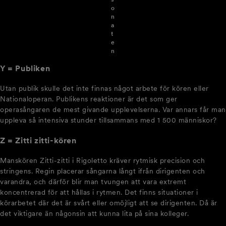
o
n
a
t
e
n
Y = Publiken
Utan publik skulle det inte finnas något arbete för kören eller
Nationaloperan. Publikens reaktioner är det som ger
operasångaren de mest givande upplevelserna. Var annars får man
uppleva så intensiva stunder tillsammans med 1 500 människor?
Z = Zitti zitti-kören
Manskören Zitti-zitti i Rigoletto kräver rytmisk precision och
stringens. Regin placerar sångarna långt ifrån dirigenten och
varandra, och därför blir man tvungen att vara extremt
koncentrerad för att hållas i rytmen. Det finns situationer i
körarbetet där det är svårt eller omöjligt att se dirigenten. Då är
det viktigare än någonsin att kunna lita på sina kolleger.