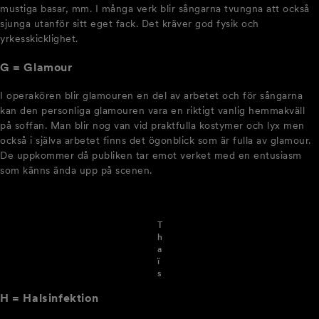
mustiga basar, mm. I många verk blir sångarna tvungna att också
sjunga utanför sitt eget fack. Det kräver god fysik och
yrkesskicklighet.
G = Glamour
I operakören blir glamouren en del av arbetet och för sångarna
kan den personliga glamouren vara en riktigt vanlig hemmakväll
på soffan. Man blir nog van vid praktfulla kostymer och lyx men
också i själva arbetet finns det ögonblick som är fulla av glamour.
De uppkommer då publiken tar emot verket med en entusiasm
som känns ända upp på scenen.
T
h
a
ï
s
H = Halsinfektion