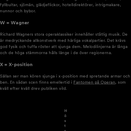
fyllbultar, sjömän, glädjeflickor, hotelldirektörer, intrigmakare,
nunnor och bybor.
W = Wagner
Richard Wagners stora operaklassiker innehåller ståtlig musik. De
är medryckande allkonstverk med härliga vokalpartier. Det krävs
god fysik och tuffa röster att sjunga dem. Melodilinjerna är långa
och de höga stämmorna hålls länge i de över regionerna.
X = X-position
Sällan ser man kören sjunga i x-position med spretande armar och
ben. En sådan scen finns emellertid i
Fantomen på Operan
, som
kväll efter kväll drev publiken vild.
H
ö
s
t
s