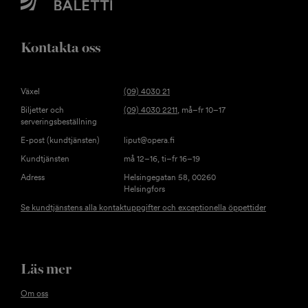
Kontakta oss
Växel
(09) 4030 21
Biljetter och
(09) 4030 2211
, må–fr 10–17
serveringsbeställning
E-post (kundtjänsten)
liput@opera.fi
Kundtjänsten
må 12–16, ti–fr 16–19
Adress
Helsingegatan 58, 00260
Helsingfors
Se kundtjänstens alla kontaktuppgifter och exceptionella öppettider
Läs mer
Om oss