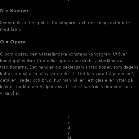
N = Scenen
Scenen är en helig plats för sångarna och dess magi avtar inte
med åren.
O = Opera
O som opera, den västerländska konstens kungsgren. Utöver
konstupplevelser förmedlar operan också de västerländska
traditionerna. Det handlar om seklergamla traditioner, som dagens
kultur inte så ofta hänvisar direkt till. Det kan vara fråga om små
detaljer i seder och bruk, hur man håller i ett glas eller lyfter på
kjolen. Traditionen hjälper oss att förstå varifrån vi kommer och
vilka vi är.
L
a
d
y
M