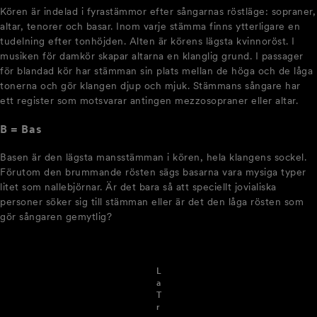
Kören är indelad i fyrastämmor efter sångarnas röstläge: sopraner,
altar, tenorer och basar. Inom varje stämma finns ytterligare en
tudelning efter tonhöjden. Alten är körens lägsta kvinnoröst. I
musiken för damkör skapar altarna en klanglig grund. I passager
för blandad kör har stämman sin plats mellan de höga och de låga
tonerna och gör klangen djup och mjuk. Stämmans sångare har
ett register som motsvarar antingen mezzosopraner eller altar.
B = Bas
Basen är den lägsta mansstämman i kören, hela klangens sockel.
Förutom den brummande rösten sägs basarna vara mysiga typer
litet som nallebjörnar. Är det bara så att speciellt jovialiska
personer söker sig till stämman eller är det den låga rösten som
gör sångaren gemytlig?
L
a
T
r