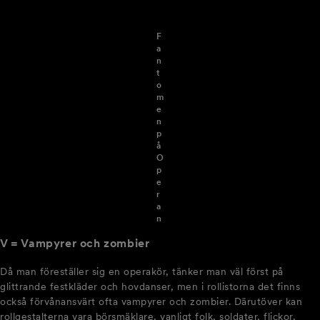
F
a
n
t
o
m
e
n
p
å
O
p
e
r
a
n
V = Vampyrer och zombier
Då man föreställer sig en operakör, tänker man väl först på
glittrande festkläder och hovdanser, men i rollistorna det finns
också förvånansvärt ofta vampyrer och zombier. Därutöver kan
rollgestalterna vara börsmäklare, vanligt folk, soldater, flickor,