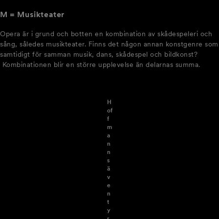
M = Musikteater
Opera är i grund och botten en kombination av skådespeleri och
sång, således musikteater. Finns det någon annan konstgenre som
samtidigt för samman musik, dans, skådespel och bildkonst?
Kombinationen blir en större upplevelse än delarnas summa.
H
of
f
m
a
n
n
s
ä
v
e
n
t
y
r