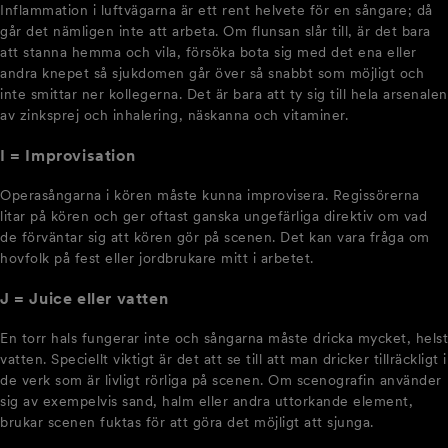
Inflammation i luftvägarna är ett rent helvete för en sångare; då
går det nämligen inte att arbeta. Om flunsan slår till, är det bara
att stanna hemma och vila, försöka bota sig med det ena eller
andra knepet så sjukdomen går över så snabbt som möjligt och
inte smittar ner kollegerna. Det är bara att ty sig till hela arsenalen
av zinksprej och inhalering, näskanna och vitaminer.
I = Improvisation
Operasångarna i kören måste kunna improvisera. Regissörerna
litar på kören och ger oftast ganska ungefärliga direktiv om vad
de förväntar sig att kören gör på scenen. Det kan vara fråga om
hovfolk på fest eller jordbrukare mitt i arbetet.
J = Juice eller vatten
En torr hals fungerar inte och sångarna måste dricka mycket, helst
vatten. Speciellt viktigt är det att se till att man dricker tillräckligt i
de verk som är livligt rörliga på scenen. Om scenografin använder
sig av exempelvis sand, halm eller andra uttorkande element,
brukar scenen fuktas för att göra det möjligt att sjunga.