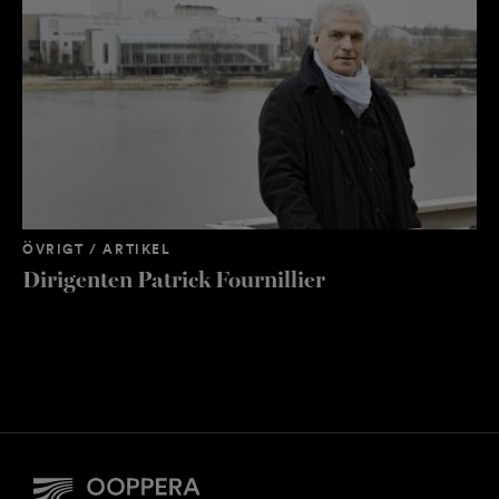
ÖVRIGT / ARTIKEL
Dirigenten Patrick Fournillier
OP
”U
o