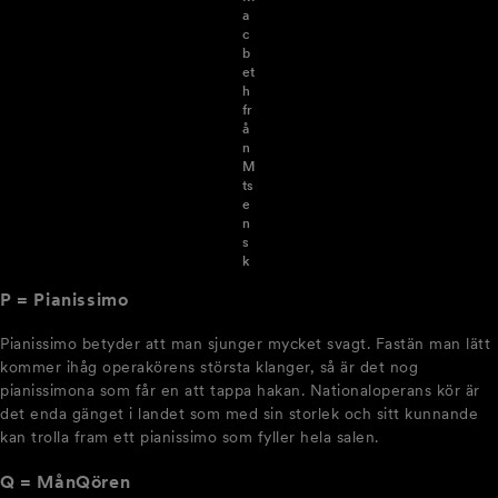
a
c
b
et
h
fr
å
n
M
ts
e
n
s
k
P = Pianissimo
Pianissimo betyder att man sjunger mycket svagt. Fastän man lätt
kommer ihåg operakörens största klanger, så är det nog
pianissimona som får en att tappa hakan. Nationaloperans kör är
det enda gänget i landet som med sin storlek och sitt kunnande
kan trolla fram ett pianissimo som fyller hela salen.
Q = Mån
Q
ören