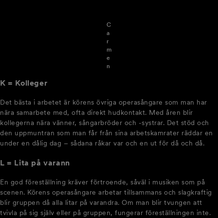
C
a
r
m
e
n
K = Kolleger
Det bästa i arbetet är körens övriga operasångare som man har
nära samarbete med, ofta direkt hudkontakt. Med åren blir
kollegerna nära vänner, sångarbröder och -systrar. Det stöd och
den uppmuntran som man får från sina arbetskamrater räddar en
under en dålig dag – sådana råkar var och en ut för då och då.
L = Lita på varann
En god föreställning kräver förtroende, såväl i musiken som på
scenen. Körens operasångare arbetar tillsammans och slagkraftig
blir gruppen då alla litar på varandra. Om man blir tvungen att
tvivla på sig själv eller på gruppen, fungerar föreställningen inte.