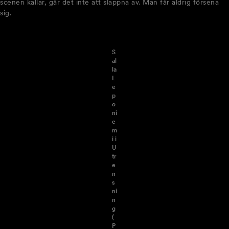
scenen kallar, går det inte att slappna av. Man får aldrig försena
sig.
S
al
la
L
e
p
o
ni
e
m
i i
U
tr
e
n
s
ni
n
g
(
P