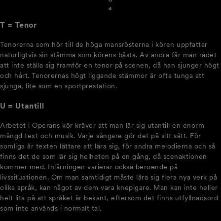
a
T = Tenor
Tenorerna som hör till de höga mansrösterna i kören uppfattar
naturligtvis sin stämma som körens bästa. Av andra får man rådet
att inte ställa sig framför en tenor på scenen, då han sjunger högt
och hårt. Tenorernas högt liggande stämmor är ofta tunga att
sjunga, lite som en sportprestation.
U = Utantill
Arbetet i Operans kör kräver att man lär sig utantill en enorm
mängd text och musik. Varje sångare gör det på sitt sätt. För
somliga är texten lättare att lära sig, för andra melodierna och så
finns det de som lär sig helheten på en gång, då scenaktionen
kommer med. Inlärningen varierar också beroende på
livssituationen. Om man samtidigt måste lära sig flera nya verk på
olika språk, kan något av dem vara knepigare. Man kan inte heller
helt lita på att språket är bekant, eftersom det finns utfyllnadsord
som inte används i normalt tal.