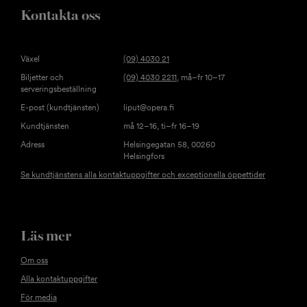
Kontakta oss
Växel
(09) 4030 21
Biljetter och
(09) 4030 2211
, må–fr 10–17
serveringsbeställning
E-post (kundtjänsten)
liput@opera.fi
Kundtjänsten
må 12–16, ti–fr 16–19
Adress
Helsingegatan 58, 00260
Helsingfors
Se kundtjänstens alla kontaktuppgifter och exceptionella öppettider
Läs mer
Om oss
Alla kontaktuppgifter
För media