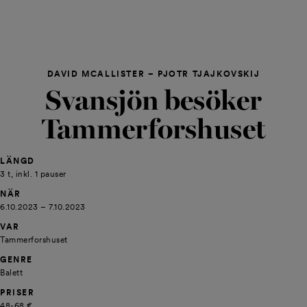
DAVID MCALLISTER – PJOTR TJAJKOVSKIJ
Svansjön besöker
Tammerforshuset
LÄNGD
3 t, inkl. 1 pauser
NÄR
6.10.2023 – 7.10.2023
VAR
Tammerforshuset
GENRE
Balett
PRISER
48-68 €