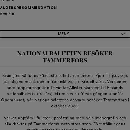
ÅLDERS­REKOMMENDATION
över 7 år
MENY
NATIONALBALETTEN BESÖKER
TAMMERFORS
Svansjön
, världens kändaste balett, kombinerar Pjotr Tjajkovskijs
storslagna musik och en ikoniskt vacker visuell värld. Versionen
som toppkoreografen David McAllister skapade till Finlands
nationalbaletts 100-årsjubilum ses nu första gången utanför
Operahuset, när Nationalbalettens dansare besöker Tammerfors i
oktober 2023.
Verket uppförs i fullstor uppsättning med hela scenografin och
alla dräkter på Tammerforshusets stora scen. Föreställningens