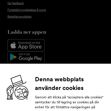
Ge feedback
Föreställningsdatabas Encore
Balettläroanstalten
Ladda ner appen
Följ oss
Denna webbplats
använder cookies
Facebook
Instagram
YouTube
LinkedIn
Genom att klicka på "acceptera alla cookies"
samtycker du till lagring av cookies på din
enhet för att förbättra navigeringen på