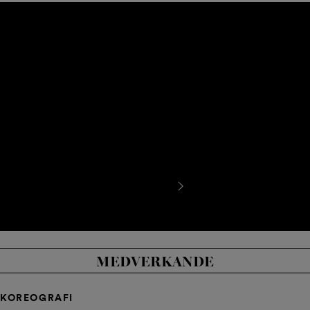
Balettens största mästerprov
Svansjön har en lång historia vid Finlands nationalbalett,
som uppförde den som sitt första verk 1922. David
McAllisters nya version, som hade premiär under
Nationalbalettens 100-årsjubileum 2022, respekterar
verkets långa traditioner. Svansjön uppförs också på
Nationalbalettens huvudscen under spelåret 2023–
2024.
LÄS MER OM SVANSJÖN
MEDVERKANDE
KOREOGRAFI