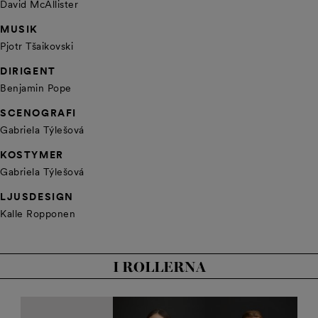
David McAllister
MUSIK
Pjotr Tšaikovski
DIRIGENT
Benjamin Pope
SCENOGRAFI
Gabriela Týlešová
KOSTYMER
Gabriela Týlešová
LJUSDESIGN
Kalle Ropponen
I ROLLERNA