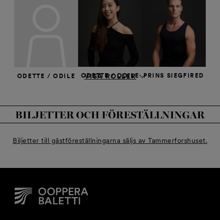
ODETTE / ODILE
PRINS SIEGFIRED
VISA ROLLER
ODETTE / ODILE
Yuka Masumoto
Michal Krčmář
Hanako Matsune
BILJETTER OCH FÖRESTÄLLNINGAR
Biljetter till gästföreställningarna säljs av Tammerforshuset.
PRINS SIEGFIRED
ROTHBART
ROTHBART
Florian Modan
Johan Pakkanen
Antti Keinänen