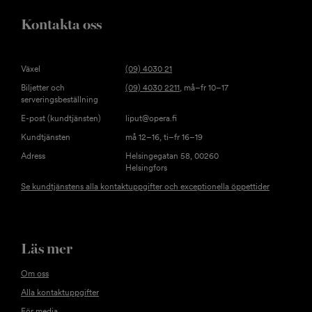
Kontakta oss
Växel
(09) 4030 21
Biljetter och
(09) 4030 2211
, må–fr 10–17
serveringsbeställning
E-post (kundtjänsten)
liput@opera.fi
Kundtjänsten
må 12–16, ti–fr 16–19
Adress
Helsingegatan 58, 00260
Helsingfors
Se kundtjänstens alla kontaktuppgifter och exceptionella öppettider
Läs mer
Om oss
Alla kontaktuppgifter
För media