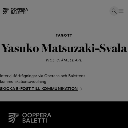
Hoppa
till
FAGOTT
innehållet
Yasuko Matsuzaki-Svala
VICE STÄMLEDARE
Intervjuförfrågningar via Operans och Balettens
kommunikationsavdelning
SKICKA E-POST TILL KOMMUNIKATION