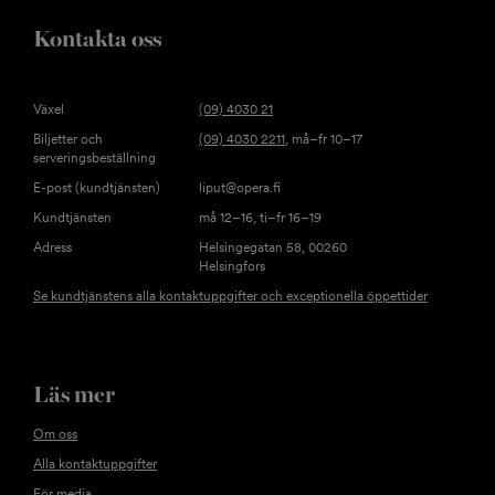
Kontakta oss
Växel
(09) 4030 21
Biljetter och
(09) 4030 2211
, må–fr 10–17
serveringsbeställning
E-post (kundtjänsten)
liput@opera.fi
Kundtjänsten
må 12–16, ti–fr 16–19
Adress
Helsingegatan 58, 00260
Helsingfors
Se kundtjänstens alla kontaktuppgifter och exceptionella öppettider
Läs mer
Om oss
Alla kontaktuppgifter
För media