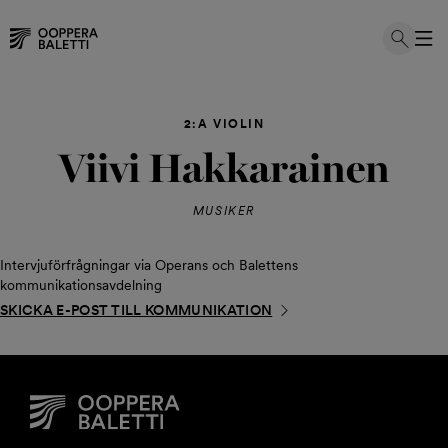
Hoppa
till
2:A VIOLIN
innehållet
Viivi Hakkarainen
MUSIKER
Intervjuförfrågningar via Operans och Balettens
kommunikationsavdelning
SKICKA E-POST TILL KOMMUNIKATION