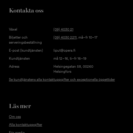
Kontakta oss
Växel
(09) 4030 21
Biljetter och
(09) 4030 2211
, må–fr 10–17
serveringsbeställning
E-post (kundtjänsten)
liput@opera.fi
Kundtjänsten
må 12–16, ti–fr 16–19
Adress
Helsingegatan 58, 00260
Helsingfors
Se kundtjänstens alla kontaktuppgifter och exceptionella öppettider
Läs mer
Om oss
Alla kontaktuppgifter
För media