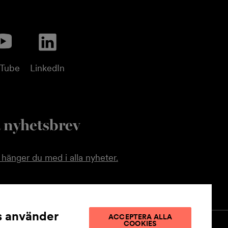
uTube
LinkedIn
 nyhetsbrev
hänger du med i alla nyheter.
 använder
ACCEPTERA ALLA
COOKIES