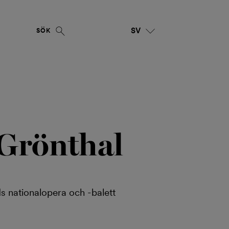
SV
SÖK
Grönthal
ds nationalopera och -balett