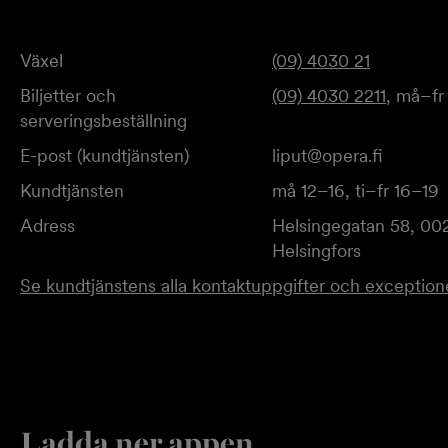
Växel
(09) 4030 21
Biljetter och
(09) 4030 2211
, må–fr
serveringsbeställning
E-post (kundtjänsten)
liput@opera.fi
Kundtjänsten
må 12–16, ti–fr 16–19
Adress
Helsingegatan 58, 00
Helsingfors
Se kundtjänstens alla kontaktuppgifter och exceptione
Ladda ner appen