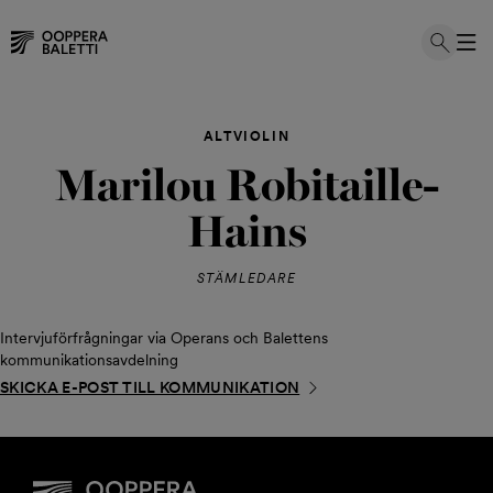
Hoppa
till
ALTVIOLIN
innehållet
Marilou Robitaille-
Hains
STÄMLEDARE
Intervjuförfrågningar via Operans och Balettens
kommunikationsavdelning
SKICKA E-POST TILL KOMMUNIKATION