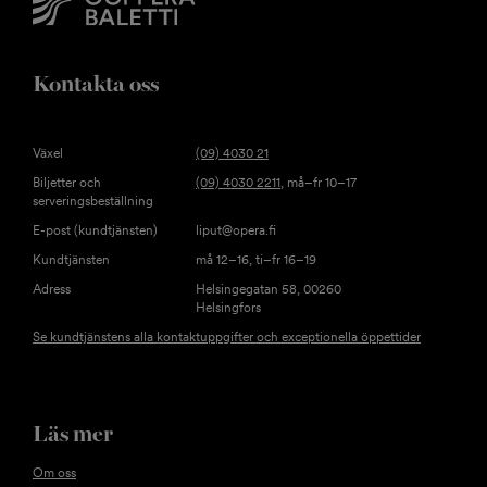
Kontakta oss
Växel
(09) 4030 21
Biljetter och
(09) 4030 2211
, må–fr 10–17
serveringsbeställning
E-post (kundtjänsten)
liput@opera.fi
Kundtjänsten
må 12–16, ti–fr 16–19
Adress
Helsingegatan 58, 00260
Helsingfors
Se kundtjänstens alla kontaktuppgifter och exceptionella öppettider
Läs mer
Om oss