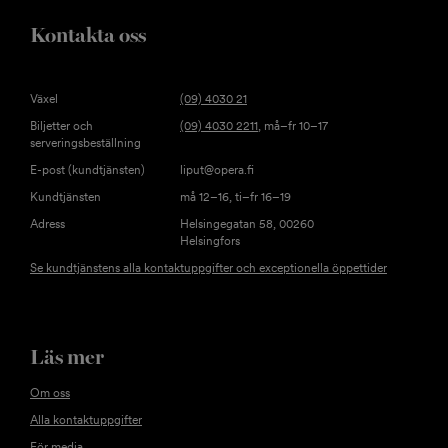
Kontakta oss
Växel
(09) 4030 21
Biljetter och
(09) 4030 2211
, må–fr 10–17
serveringsbeställning
E-post (kundtjänsten)
liput@opera.fi
Kundtjänsten
må 12–16, ti–fr 16–19
Adress
Helsingegatan 58, 00260
Helsingfors
Se kundtjänstens alla kontaktuppgifter och exceptionella öppettider
Läs mer
Om oss
Alla kontaktuppgifter
För media