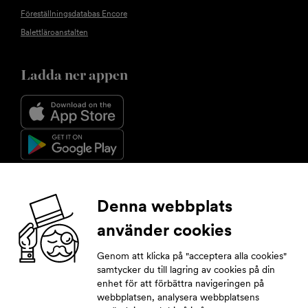
Föreställningsdatabas Encore
Balettläroanstalten
Ladda ner appen
Följ oss
Denna webbplats
använder cookies
Facebook
Instagram
YouTube
LinkedIn
Genom att klicka på "acceptera alla cookies"
samtycker du till lagring av cookies på din
enhet för att förbättra navigeringen på
Prenumerera på nyhetsbrev
webbplatsen, analysera webbplatsens