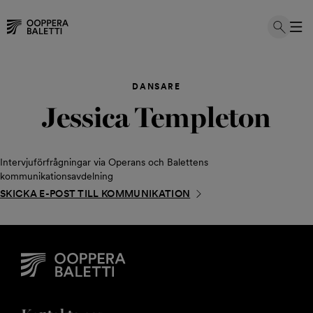
Hoppa
till
DANSARE
innehållet
Jessica Templeton
Intervjuförfrågningar via Operans och Balettens
kommunikationsavdelning
SKICKA E-POST TILL KOMMUNIKATION