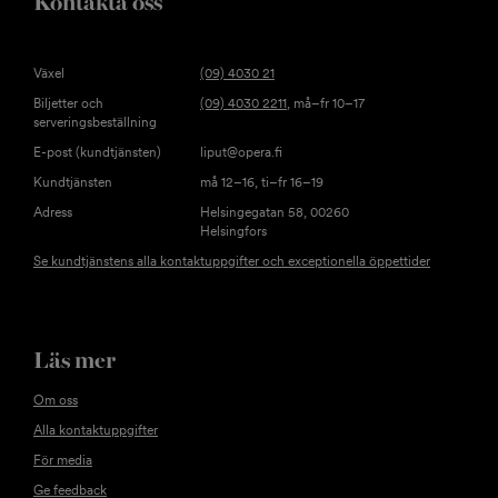
Kontakta oss
Växel
(09) 4030 21
Biljetter och
(09) 4030 2211
, må–fr 10–17
serveringsbeställning
E-post (kundtjänsten)
liput@opera.fi
Kundtjänsten
må 12–16, ti–fr 16–19
Adress
Helsingegatan 58, 00260
Helsingfors
Se kundtjänstens alla kontaktuppgifter och exceptionella öppettider
Läs mer
Om oss
Alla kontaktuppgifter
För media
Ge feedback