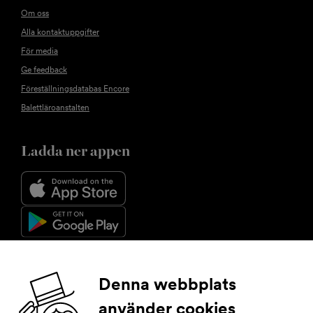
Om oss
Alla kontaktuppgifter
För media
Ge feedback
Föreställningsdatabas Encore
Balettläroanstalten
Ladda ner appen
Följ oss
Denna webbplats
använder cookies