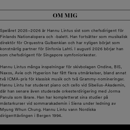
OM MIG
Spelåret 2025–2026 är Hannu Lintus sist som chefsdirigent för
Finlands Nationalopera och -balett. Han fortsätter som musikalisk
direktör för Orquestra Gulbenkian och har nyligen börjat som
konstnärlig partner för Sinfonia Lahti. I augusti 2026 börjar han
som chefsdirigent för Singapore symfoniorkester.
Hannu Lintus många inspelningar för skivbolagen Ondine, BIS,
Naxos, Avie och Hyperion har fått flera utmärkelser, bland annat
två ICMA-pris för klassisk musik och två Grammy-nomineringar.
Hannu Lintu har studerat piano och cello vid Sibelius-Akademin,
där han senare även studerade orkesterdirigering med Jorma
Panula som lärare. Han har kompletterat sina studier på
mästarkurser vid sommarakademin i Siena under ledning av
Myung Whun Chung. Hannu Lintu vann Nordiska
dirigenttävlingen i Bergen 1994.