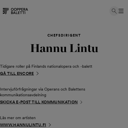
Hoppa
till
CHEFSDIRIGENT
innehållet
Hannu Lintu
Tidigare roller på Finlands nationalopera och -balett
GÅ TILL ENCORE
Intervjuförfrågningar via Operans och Balettens
kommunikationsavdelning
SKICKA E-POST TILL KOMMUNIKATION
Läs mer om artisten
WWW.HANNULINTU.FI