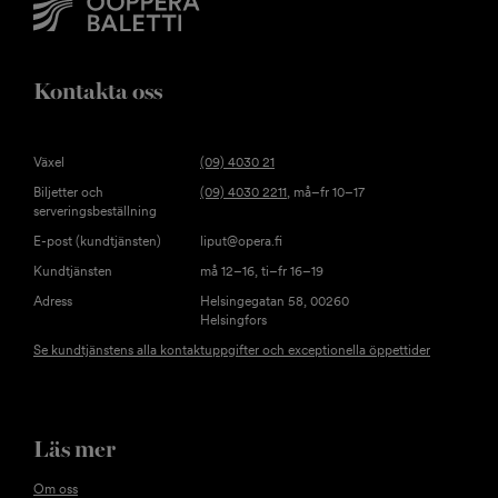
Kontakta oss
Växel
(09) 4030 21
Biljetter och
(09) 4030 2211
, må–fr 10–17
serveringsbeställning
E-post (kundtjänsten)
liput@opera.fi
Kundtjänsten
må 12–16, ti–fr 16–19
Adress
Helsingegatan 58, 00260
Helsingfors
Se kundtjänstens alla kontaktuppgifter och exceptionella öppettider
Läs mer
Om oss