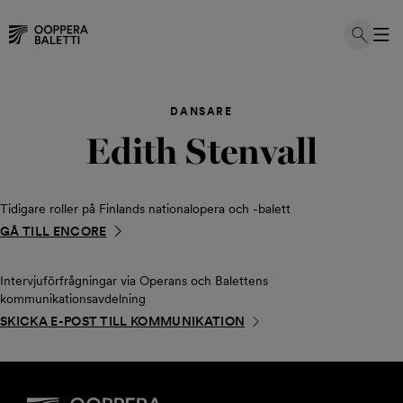
Hoppa
till
DANSARE
innehållet
Edith Stenvall
Tidigare roller på Finlands nationalopera och -balett
GÅ TILL ENCORE
Intervjuförfrågningar via Operans och Balettens
kommunikationsavdelning
SKICKA E-POST TILL KOMMUNIKATION