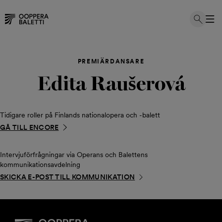
Hoppa
till
PREMIÄRDANSARE
innehållet
Edita Raušerová
Tidigare roller på Finlands nationalopera och -balett
GÅ TILL ENCORE
Intervjuförfrågningar via Operans och Balettens
kommunikationsavdelning
SKICKA E-POST TILL KOMMUNIKATION