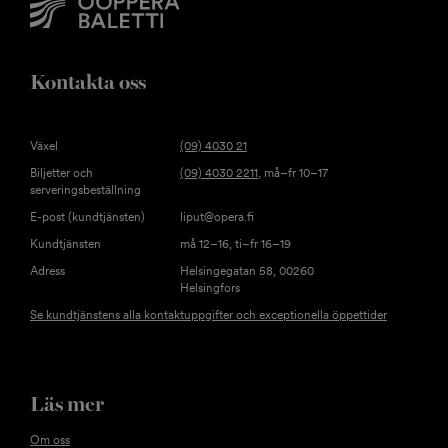
Kontakta oss
Växel
(09) 4030 21
Biljetter och
(09) 4030 2211
, må–fr 10–17
serveringsbeställning
E-post (kundtjänsten)
liput@opera.fi
Kundtjänsten
må 12–16, ti–fr 16–19
Adress
Helsingegatan 58, 00260
Helsingfors
Se kundtjänstens alla kontaktuppgifter och exceptionella öppettider
Läs mer
Om oss