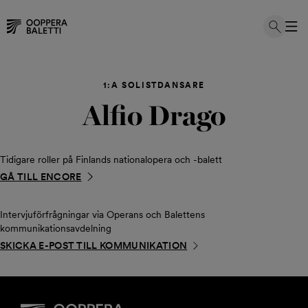
Hoppa
till
1:A SOLISTDANSARE
innehållet
Alfio Drago
Tidigare roller på Finlands nationalopera och -balett
GÅ TILL ENCORE
Intervjuförfrågningar via Operans och Balettens
kommunikationsavdelning
SKICKA E-POST TILL KOMMUNIKATION