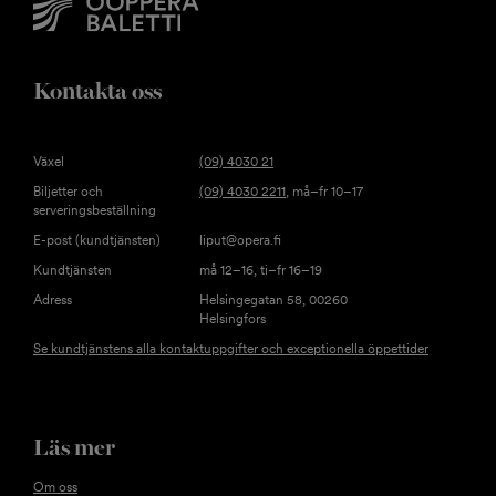
Kontakta oss
Växel
(09) 4030 21
Biljetter och
(09) 4030 2211
, må–fr 10–17
serveringsbeställning
E-post (kundtjänsten)
liput@opera.fi
Kundtjänsten
må 12–16, ti–fr 16–19
Adress
Helsingegatan 58, 00260
Helsingfors
Se kundtjänstens alla kontaktuppgifter och exceptionella öppettider
Läs mer
Om oss