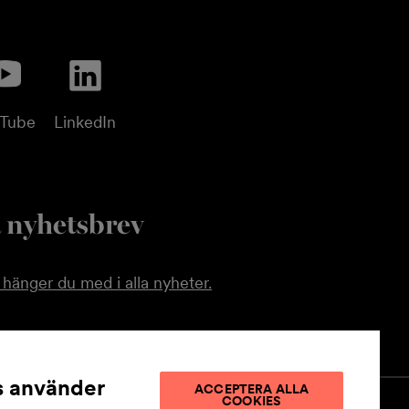
uTube
LinkedIn
 nyhetsbrev
hänger du med i alla nyheter.
 använder
ACCEPTERA ALLA
COOKIES