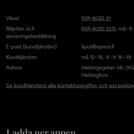
Växel
(09) 4030 21
Biljetter och
(09) 4030 2211
, må–fr
serveringsbeställning
E-post (kundtjänsten)
liput@opera.fi
Kundtjänsten
må 12–16, ti–fr 16–19
Adress
Helsingegatan 58, 00
Helsingfors
Se kundtjänstens alla kontaktuppgifter och exceptione
Ladda ner appen