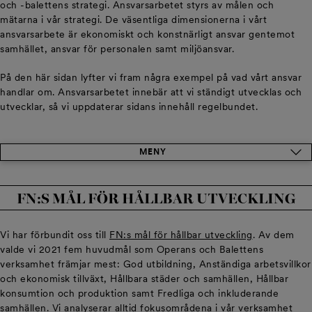
och -balettens strategi. Ansvarsarbetet styrs av målen och
mätarna i vår strategi. De väsentliga dimensionerna i vårt
ansvarsarbete är ekonomiskt och konstnärligt ansvar gentemot
samhället, ansvar för personalen samt miljöansvar.
På den här sidan lyfter vi fram några exempel på vad vårt ansvar
handlar om. Ansvarsarbetet innebär att vi ständigt utvecklas och
utvecklar, så vi uppdaterar sidans innehåll regelbundet.
MENY
FN:S MÅL FÖR HÅLLBAR UTVECKLING
Vi har förbundit oss till
FN:s mål för hållbar utveckling
. Av dem
valde vi 2021 fem huvudmål som Operans och Balettens
verksamhet främjar mest: God utbildning, Anständiga arbetsvillkor
och ekonomisk tillväxt, Hållbara städer och samhällen, Hållbar
konsumtion och produktion samt Fredliga och inkluderande
samhällen. Vi analyserar alltid fokusområdena i vår verksamhet