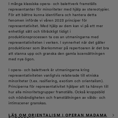
I många klassiska opera- och balettverk framställs
representanter för minoriteter med hjälp av stereotypier.
För att bättre kunna identifiera och hantera detta
fenomen införde vi våren 2023 principer för
representativitet. Med hjälp av dem kan vi på ett mer
enhetligt sätt och tillräckligt tidigt i
produktionsprocessen ta oss an utmaningarna med
representativiteten i verken. I synnerhet när det gäller
produktioner som återkommer på repertoaren är det bra
att stanna upp och granska den gamla iscensättningen
med nya ögon.
I opera- och balettverk är utmaningarna kring
representativiteten vanligtvis relaterade till etniska
minoriteter (t.ex. rasifiering, exotism och orientalism).
Principerna för representativitet hjälper att ta hänsyn till
hur alla minoritetsgrupper framställs. Också kroppsbild
och nödvändigheten och framställningen av vålds- och
intimscener granskas.
LÄS OM ORIENTALISM I OPERAN MADAMA