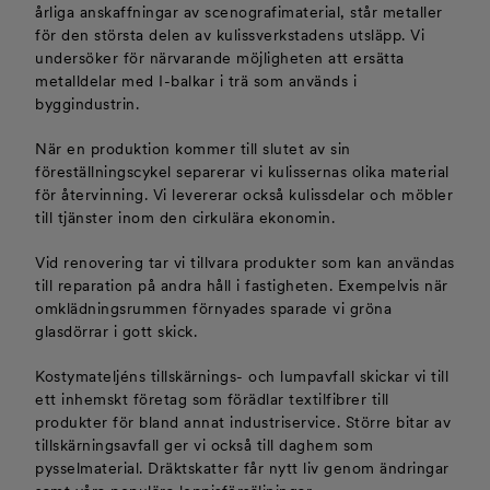
årliga anskaffningar av scenografimaterial, står metaller
för den största delen av kulissverkstadens utsläpp. Vi
undersöker för närvarande möjligheten att ersätta
metalldelar med I-balkar i trä som används i
byggindustrin.
När en produktion kommer till slutet av sin
föreställningscykel separerar vi kulissernas olika material
för återvinning. Vi levererar också kulissdelar och möbler
till tjänster inom den cirkulära ekonomin.
Vid renovering tar vi tillvara produkter som kan användas
till reparation på andra håll i fastigheten. Exempelvis när
omklädningsrummen förnyades sparade vi gröna
glasdörrar i gott skick.
Kostymateljéns tillskärnings- och lumpavfall skickar vi till
ett inhemskt företag som förädlar textilfibrer till
produkter för bland annat industriservice. Större bitar av
tillskärningsavfall ger vi också till daghem som
pysselmaterial. Dräktskatter får nytt liv genom ändringar