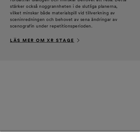
stärker också noggrannheten i de slutliga planerna,
vilket minskar både materialspill vid tillverkning av
sceninredningen och behovet av sena ändringar av
scenografin under repetitionsperioden.
LÄS MER OM XR STAGE