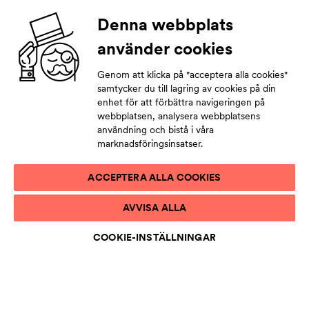
Denna webbplats
använder cookies
Genom att klicka på "acceptera alla cookies"
samtycker du till lagring av cookies på din
enhet för att förbättra navigeringen på
webbplatsen, analysera webbplatsens
användning och bistå i våra
marknadsföringsinsatser.
Balettläroanstalten under samma tak
ACCEPTERA ALLA COOKIES
Våra arbetsdagar piggas numera upp av baletteleverna
som kilar omkring i Operahusets
AVVISA ALLA
korridorer.
Nationaloperans och -balettens
balettläroanstalt
flyttade i början av 2022 från Sörnäs till
COOKIE-INSTÄLLNINGAR
Operahuset, där lagerutrymmen byggdes om till tre nya
repetitionssalar samt omklädningsrum och
pausutrymmen.
Det att skolan finns under samma tak som baletten är