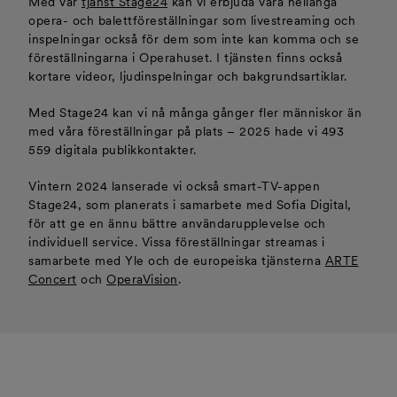
Med vår
tjänst Stage24
kan vi erbjuda våra hellånga
opera- och balettföreställningar som livestreaming och
inspelningar också för dem som inte kan komma och se
föreställningarna i Operahuset. I tjänsten finns också
kortare videor, ljudinspelningar och bakgrundsartiklar.
Med Stage24 kan vi nå många gånger fler människor än
med våra föreställningar på plats – 2025 hade vi 493
559 digitala publikkontakter.
Vintern 2024 lanserade vi också smart-TV-appen
Stage24, som planerats i samarbete med Sofia Digital,
för att ge en ännu bättre användarupplevelse och
individuell service. Vissa föreställningar streamas i
samarbete med Yle och de europeiska tjänsterna
ARTE
Concert
och
OperaVision
.