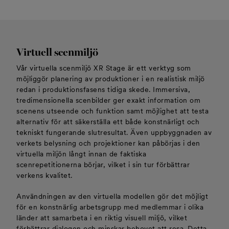
Virtuell scenmiljö
Vår virtuella scenmiljö XR Stage är ett verktyg som
möjliggör planering av produktioner i en realistisk miljö
redan i produktionsfasens tidiga skede. Immersiva,
tredimensionella scenbilder ger exakt information om
scenens utseende och funktion samt möjlighet att testa
alternativ för att säkerställa ett både konstnärligt och
tekniskt fungerande slutresultat. Även uppbyggnaden av
verkets belysning och projektioner kan påbörjas i den
virtuella miljön långt innan de faktiska
scenrepetitionerna börjar, vilket i sin tur förbättrar
verkens kvalitet.
Användningen av den virtuella modellen gör det möjligt
för en konstnärlig arbetsgrupp med medlemmar i olika
länder att samarbeta i en riktig visuell miljö, vilket
förbättrar dialogen och minskar behovet att resa. Detta