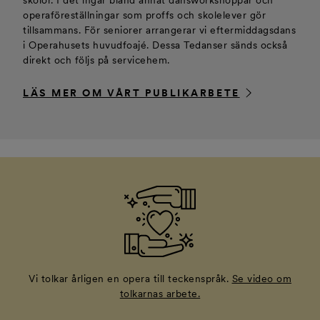
skolor. I det ingår bland annat dansworkshoppar och
operaföreställningar som proffs och skolelever gör
tillsammans. För seniorer arrangerar vi eftermiddagsdans
i Operahusets huvudfoajé. Dessa Tedanser sänds också
direkt och följs på servicehem.
LÄS MER OM VÅRT PUBLIKARBETE
Vi tolkar årligen en opera till teckenspråk.
Se video om
tolkarnas arbete.