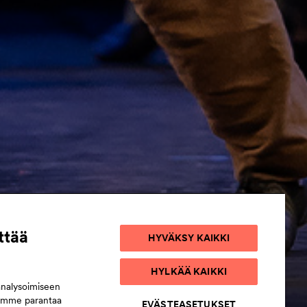
ttää
HYVÄKSY KAIKKI
HYLKÄÄ KAIKKI
analysoimiseen
semme parantaa
EVÄSTEASETUKSET