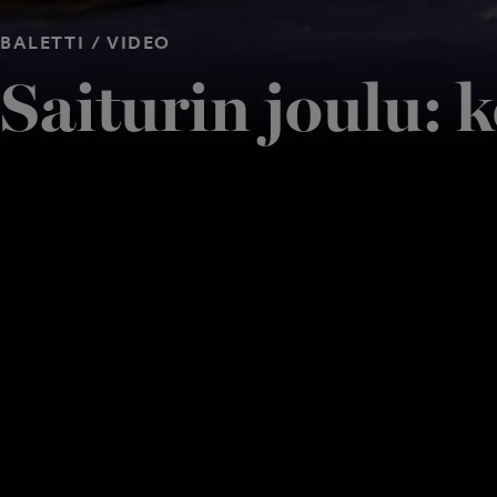
BALETTI / VIDEO
Saiturin joulu: k
5 MIN
LISÄÄ SUOSIKIKSI
J
Charles Dickensin joulutarina hyvyydestä ja oikeud
koettiin ensi kertaa balettina, jonka koreografiasta
teollistuvaan kaupunkiin, ylemmän keskiluokan juhl
Baletin on toteuttanut brittiläinen työryhmä, jolle t