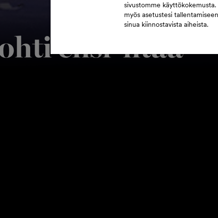
sivustomme käyttökokemusta.
myös asetustesi tallentamisee
sinua kiinnostavista aiheista.
ohti ensi-iltaa
AA SISÄLTÖ
enmukaisuudesta on valloittanut teatterilavoja jo 1
 vastasi brittiläinen David Bintley. Teoksen näyttävä
apukujen loisteesta katujen vähäosaisten vaatimatto
arina on ollut osa jouluperinnettä lapsesta saakka. B