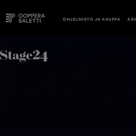
OHJELMISTO JA KAUPPA
KÄV
Hyppää
Ostoskorissasi
sisältöön
ei
ole
tuotteita.