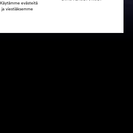
 Käytämme evästeitä
n ja viestiäksemme
80 vuoden ajan. Syyskaudella 2023 Saiturin joulu
 visuaalisuus vie katsojan viktoriaanisen ajan
miin oloihin.
irminghamin Royal Ballet’n taiteellisena johtajana