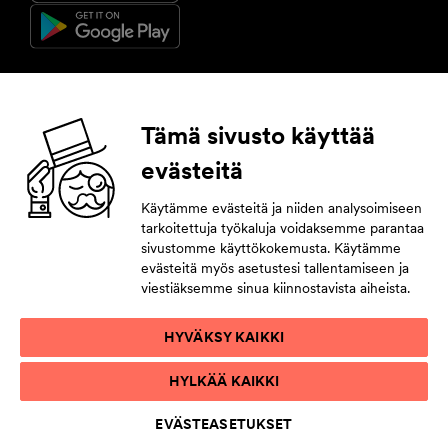
Seuraa meitä
Tämä sivusto käyttää
evästeitä
Facebook
Instagram
YouTube
LinkedIn
Käytämme evästeitä ja niiden analysoimiseen
tarkoitettuja työkaluja voidaksemme parantaa
Tilaa uutiskirje
sivustomme käyttökokemusta. Käytämme
evästeitä myös asetustesi tallentamiseen ja
Jättämällä yhteystietosi pysyt tahdissa tulevasta.
viestiäksemme sinua kiinnostavista aiheista.
HYVÄKSY KAIKKI
TIETOSUOJAKÄYTÄNTÖ
HYLKÄÄ KAIKKI
KÄYTTÖEHDOT
SAAVUTETTAVUUSSELOSTE
EVÄSTEASETUKSET
EVÄSTELUETTELO