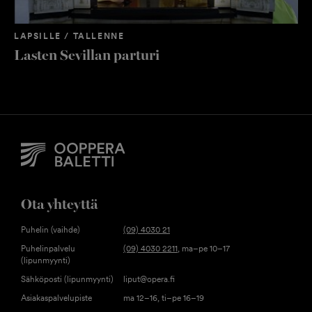
LAPSILLE / TALLENNE
Lasten Sevillan parturi
Ota yhteyttä
Puhelin (vaihde)
(09) 4030 21
Puhelinpalvelu
(09) 4030 2211
, ma–pe 10–17
(lipunmyynti)
Sähköposti (lipunmyynti)
liput@opera.fi
Asiakaspalvelupiste
ma 12–16, ti–pe 16–19