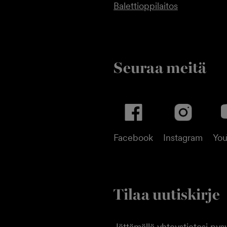
Balettioppilaitos
Seuraa meitä
Facebook
Instagram
Yo
Tilaa uutiskirje
Jättämällä yhteystietosi pysy