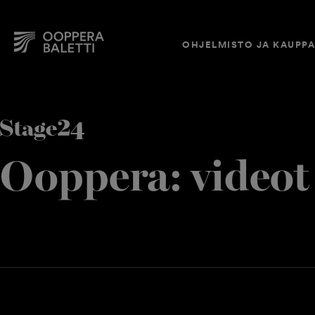
OHJELMISTO JA KAUPP
Hyppää
sisältöön
Ooppera: videot