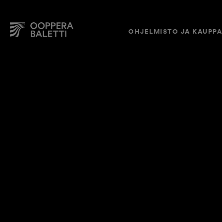
OHJELMISTO JA KAUPP
Hyppää
sisältöön