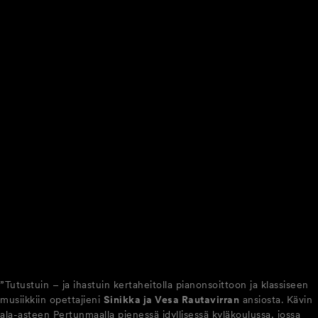
”Tutustuin – ja ihastuin kertaheitolla pianonsoittoon ja klassiseen
musiikkiin opettajieni
Sinikka ja Vesa Rautavirran
ansiosta. Kävin
ala-asteen Pertunmaalla pienessä idyllisessä kyläkoulussa, jossa