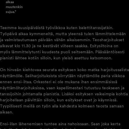
alkaa
muutenkin
sujua.”
Teemme kuusipäiväistä työviikkoa kuten balettitanssijatkin.
Työpäivä alkaa kymmeneltä, mutta yleensä tulen lämmittelemään
ja valmistautumaan päivään vähän aikaisemmin. Teosharjoitukset
alkavat klo 11.30 ja ne kestävät viiteen saakka. Esitysiltoina on
myös lämmittelytunti kuudesta puoli seitsemään. Pääsääntöisesti
pianisti lähtee kotiin silloin, kun yleisö asettuu katsomoon.
On hirveän kiehtovaa seurata esityksen koko matka harjoitussalista
näyttämölle. Saliharjoituksista siirrytään näyttämölle paria viikkoa
ennen ensi-iltaa. Orkesteri ei ole mukana ihan ensimmäisissä
näyttämöharjoituksissa, vaan kapellimestari tutustuu teokseen ja
tanssijoihin johtamalla pianistia. Lisäksi esityksen vaikeimpia kohtia
harjoitellaan päivittäin silloin, kun esitykset ovat jo käynnissä.
Tyypillisesti meillä on työn alla kahdesta kolmeen teosta samaan
aikaan.
Ensi-illan lähenemisen tuntee aina nahoissaan. Saan joka kerta