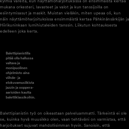
kylmiä väreitä, kun näyttämöharjoituksissa on ensimmäistä kertaa
mukana orkesteri, lavasteet ja valot ja kun tanssijoilla on
esiintymisasut ja maskit. Muistan vieläkin, miten upeaa oli, kun
näin näyttämöharjoituksissa ensimmäistä kertaa Pähkinänsärkijän ja
Hiirikuninkaan lumihiutaleiden tanssin. Liikutun kohtauksesta
edelleen joka kerta.
Balettipianistilla
pitää olla hallussa
valtava ja
monipuolinen
ohjelmisto aina
viihde- ja
elokuvamusiikista
jazzin ja ooppera-
aarioiden kautta
balettiklassikoihin.
Balettipianistin työ on oikeastaan palveluammatti. Tärkeintä ei ole
se, kuinka hyvä muusikko olen, vaan tehtäväni on varmistaa, että
harjoitukset sujuvat mahdollisimman hyvin. Sanoisin, että