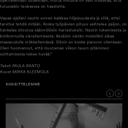
opettelemaan uudestaan, mutta minusta on vain mukavaa, että
tutussakin teoksessa on haastetta.
Vapaa-ajallani nautin ennen kaikkea hiljaisuudesta ja siitä, ettei
tarvitse tehdä mitään. Koska työpäivien pituus vaihtelee paljon, on
hankalaa sitoutua säännöllisiin harrastuksiin. Nautin lukemisesta ja
kotikonnuilla vierailemisesta. Kesäisin vietän mielelläni aikaa
maaseudulla mökkeilemässä. Silloin en koske pianoon ollenkaan.
Olen huomannut, että muutaman viikon tauon pitäminen
soittamisesta tekee hyvää.”
Teksti PAULA RANTO
Kuvat MIRKA KLEEMOLA
SUOSITTELEMME