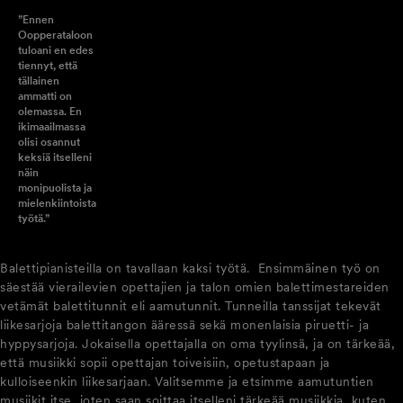
”Ennen
Oopperataloon
tuloani en edes
tiennyt, että
tällainen
ammatti on
olemassa. En
ikimaailmassa
olisi osannut
keksiä itselleni
näin
monipuolista ja
mielenkiintoista
työtä.”
Balettipianisteilla on tavallaan kaksi työtä. Ensimmäinen työ on
säestää vierailevien opettajien ja talon omien balettimestareiden
vetämät balettitunnit eli aamutunnit. Tunneilla tanssijat tekevät
liikesarjoja balettitangon ääressä sekä monenlaisia piruetti- ja
hyppysarjoja. Jokaisella opettajalla on oma tyylinsä, ja on tärkeää,
että musiikki sopii opettajan toiveisiin, opetustapaan ja
kulloiseenkin liikesarjaan. Valitsemme ja etsimme aamutuntien
musiikit itse, joten saan soittaa itselleni tärkeää musiikkia, kuten