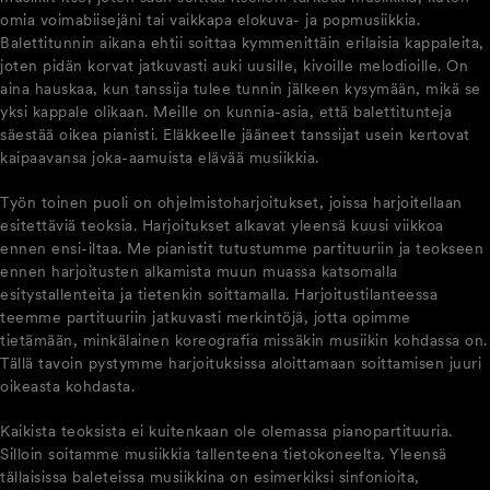
omia voimabiisejäni tai vaikkapa elokuva- ja popmusiikkia.
Balettitunnin aikana ehtii soittaa kymmenittäin erilaisia kappaleita,
joten pidän korvat jatkuvasti auki uusille, kivoille melodioille. On
aina hauskaa, kun tanssija tulee tunnin jälkeen kysymään, mikä se
yksi kappale olikaan. Meille on kunnia-asia, että balettitunteja
säestää oikea pianisti. Eläkkeelle jääneet tanssijat usein kertovat
kaipaavansa joka-aamuista elävää musiikkia.
Työn toinen puoli on ohjelmistoharjoitukset, joissa harjoitellaan
esitettäviä teoksia. Harjoitukset alkavat yleensä kuusi viikkoa
ennen ensi-iltaa. Me pianistit tutustumme partituuriin ja teokseen
ennen harjoitusten alkamista muun muassa katsomalla
esitystallenteita ja tietenkin soittamalla. Harjoitustilanteessa
teemme partituuriin jatkuvasti merkintöjä, jotta opimme
tietämään, minkälainen koreografia missäkin musiikin kohdassa on.
Tällä tavoin pystymme harjoituksissa aloittamaan soittamisen juuri
oikeasta kohdasta.
Kaikista teoksista ei kuitenkaan ole olemassa pianopartituuria.
Silloin soitamme musiikkia tallenteena tietokoneelta. Yleensä
tällaisissa baleteissa musiikkina on esimerkiksi sinfonioita,