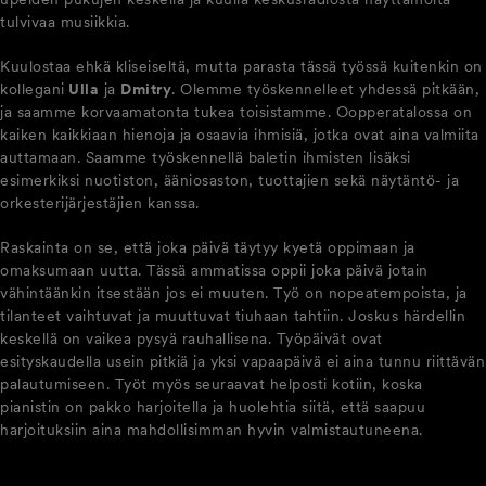
tulvivaa musiikkia.
Kuulostaa ehkä kliseiseltä, mutta parasta tässä työssä kuitenkin on
kollegani
Ulla
ja
Dmitry
. Olemme työskennelleet yhdessä pitkään,
ja saamme korvaamatonta tukea toisistamme. Oopperatalossa on
kaiken kaikkiaan hienoja ja osaavia ihmisiä, jotka ovat aina valmiita
auttamaan. Saamme työskennellä baletin ihmisten lisäksi
esimerkiksi nuotiston, ääniosaston, tuottajien sekä näytäntö- ja
orkesterijärjestäjien kanssa.
Raskainta on se, että joka päivä täytyy kyetä oppimaan ja
omaksumaan uutta. Tässä ammatissa oppii joka päivä jotain
vähintäänkin itsestään jos ei muuten. Työ on nopeatempoista, ja
tilanteet vaihtuvat ja muuttuvat tiuhaan tahtiin. Joskus härdellin
keskellä on vaikea pysyä rauhallisena. Työpäivät ovat
esityskaudella usein pitkiä ja yksi vapaapäivä ei aina tunnu riittävän
palautumiseen. Työt myös seuraavat helposti kotiin, koska
pianistin on pakko harjoitella ja huolehtia siitä, että saapuu
harjoituksiin aina mahdollisimman hyvin valmistautuneena.