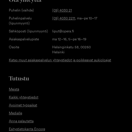
Puhelin (vaihde)
(09) 4030 21
Puhelinpalvelu
(09) 4030 2211
, ma–pe 10–17
(lipunmyynti)
Sähköposti (lipunmyynti)
liput@opera.fi
Asiakaspalvelupiste
ma 12–16, ti–pe 16–19
Osoite
Helsinginkatu 58, 00260
Helsinki
Katso muut asiakaspalvelun yhteystiedot ja poikkeavat aukioloajat
Tutustu
Meistä
Kaikki yhteystiedot
Avoimet työpaikat
Medialle
Anna palautetta
Esitystietokanta Encore