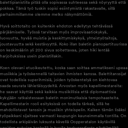
balettipianistilla pitää olla sopivassa suhteessa sekä nöyryyttä että
pokkaa. Tämä työ tuskin sopisi esiintymistä rakastavalle, sillä
parhaimmillamme olemme melko näkymättömiä.
Hyvä soittotaito on kuitenkin ehdoton edellytys tehtävässä
pärjäämiselle. Työssä tarvitaan myös improvisaatiokykyä,
luovuutta, hyvää muistia ja keskittymiskykyä, yhteistyötaitoja,
joustavuutta sekä kestävyyttä. Koko illan baletin pianopartituurissa
on keskimäärin yli 200 sivua soitettavaa, joten hiki lentää
harjoituksissa usein pianistillakin.
Koen olevani etuoikeutettu, koska saan soittaa ammatikseni upeaa
musiikkia ja työskennellä taitavien ihmisten kanssa. Balettitanssijat
ovat todellisia superihmisiä, joiden työskentelyä on kiehtovaa
saada seurata lähietäisyydeltä. Arvostan myös kapellimestareita:
he saavat käyttää sekä kaikkia musiikillisia että diplomaattisia
kykyjään ratkaistessaan baletin monimutkaisia tempohaasteita.
Kapellimestarin rooli esityksissä on todella tärkeä, sillä he
mahdollistavat tanssin ja musiikin yhteispelin. Kaiken tämän lisäksi
työpaikkani sijaitsee varmasti kaupungin kauneimmalla tontilla. On
todellista arkipäivän luksusta kävellä Oopperatalon käytävillä
upeiden pukujen keskellä ja kuulla keskusradiosta näyttämöltä