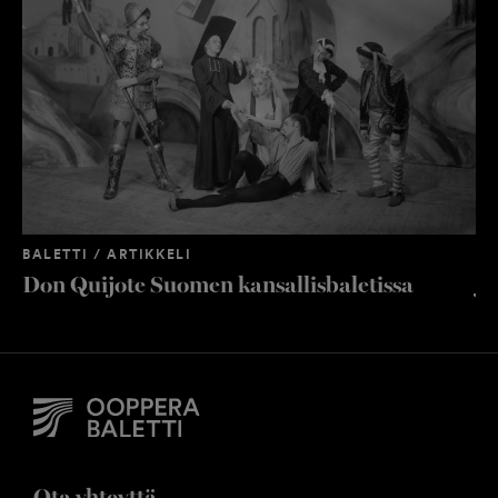
MU
O
BALETTI / ARTIKKELI
ja
Don Quijote Suomen kansallisbaletissa
Ota yhteyttä