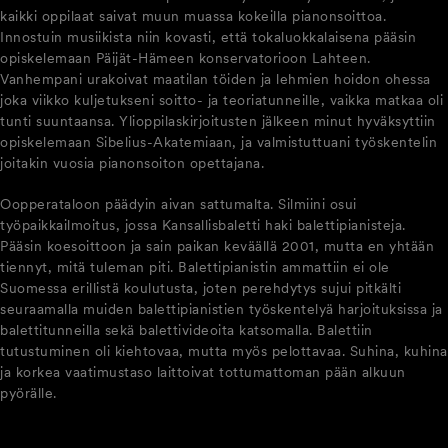
kaikki oppilaat saivat muun muassa kokeilla pianonsoittoa.
Innostuin musiikista niin kovasti, että tokaluokkalaisena pääsin
opiskelemaan Päijät-Hämeen konservatorioon Lahteen.
Vanhempani urakoivat maatilan töiden ja lehmien hoidon ohessa
joka viikko kuljetukseni soitto- ja teoriatunneille, vaikka matkaa oli
tunti suuntaansa. Ylioppilaskirjoitusten jälkeen minut hyväksyttiin
opiskelemaan Sibelius-Akatemiaan, ja valmistuttuani työskentelin
joitakin vuosia pianonsoiton opettajana.
Oopperataloon päädyin aivan sattumalta. Silmiini osui
työpaikkailmoitus, jossa Kansallisbaletti haki balettipianisteja.
Pääsin koesoittoon ja sain paikan keväällä 2001, mutta en yhtään
tiennyt, mitä tuleman piti. Balettipianistin ammattiin ei ole
Suomessa erillistä koulutusta, joten perehdytys sujui pitkälti
seuraamalla muiden balettipianistien työskentelyä harjoituksissa ja
balettitunneilla sekä balettivideoita katsomalla. Balettiin
tutustuminen oli kiehtovaa, mutta myös pelottavaa. Suhina, kuhina
ja korkea vaatimustaso laittoivat tottumattoman pään alkuun
pyörälle.