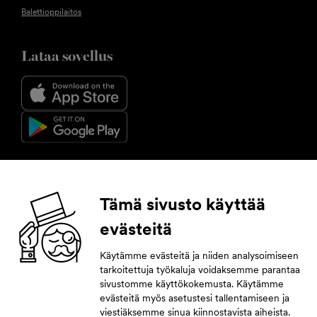
Balettioppilaitos
Lataa sovellus
Seuraa meitä
Tämä sivusto käyttää
evästeitä
Facebook
Instagram
YouTube
LinkedIn
Käytämme evästeitä ja niiden analysoimiseen
tarkoitettuja työkaluja voidaksemme parantaa
Tilaa uutiskirje
sivustomme käyttökokemusta. Käytämme
evästeitä myös asetustesi tallentamiseen ja
Jättämällä yhteystietosi pysyt tahdissa tulevasta.
viestiäksemme sinua kiinnostavista aiheista.