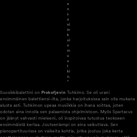
a
n
s
a
ni
in
k
ui
n
m
u
u
t
ki
n.
”
Suosikkibalettini on
Prokofjevin
Tuhkimo. Se oli urani
ensimmäinen balettiensi-ilta, jonka harjoituksissa sain olla mukana
alusta asti. Tuhkimon upeaa musiikkia on ihana soittaa, joten
odotan aina innolla sen palaamista ohjelmistoon. Myös Spartacus
on jäänyt vahvasti mieleeni, oli inspiroivaa tutustua teokseen
ensimmäistä kertaa. Joutsenlampi on aina vaikuttava. Sen
pianopartituurissa on vaikeita kohtia, jotka joutuu joka kerta