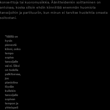
konserttoja tai kuoromusiikkia. Äänitteidenkin soittaminen on
antoisaa, koska silloin ehdin kiinnittää enemmän huomiota
tanssijoihin ja partituuriin, kun minun ei tarvitse huolehtia omasta
soitostani.
”Välillä on
hyvin
pienestä
kiinni, onko
tempo
sopiva
tanssijalle
vai ei. Siksi
on todella
palkitsevaa,
jos
pianistina
löydän
kullekin
tanssijalle
sopivan
tempon ja
yhteispeli