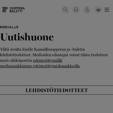
OSTOSKORISSASI
EI
Hyppää
Ostoskorissasi
OLE
sisältöön
ei
MEDIALLE
TUOTTEITA.
Uutishuone
ole
tuotteita.
Tältä sivulta löydät Kansallisoopperan ja -baletin
lehdistötiedotteet. Medioiden edustajat voivat tilata tiedotteet
myös sähköpostiin
rekisteröitymällä
mediapankkimme rekisteröitymislomakkeella
.
LEHDISTÖTIEDOTTEET