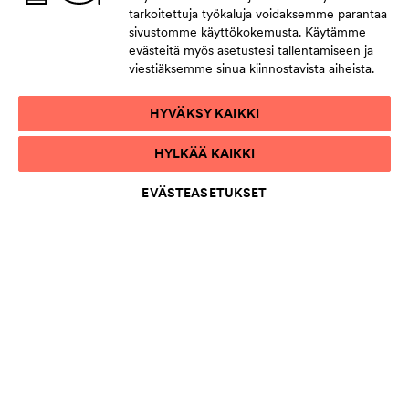
tarkoitettuja työkaluja voidaksemme parantaa
sivustomme käyttökokemusta. Käytämme
evästeitä myös asetustesi tallentamiseen ja
viestiäksemme sinua kiinnostavista aiheista.
HYVÄKSY KAIKKI
HYLKÄÄ KAIKKI
EVÄSTEASETUKSET