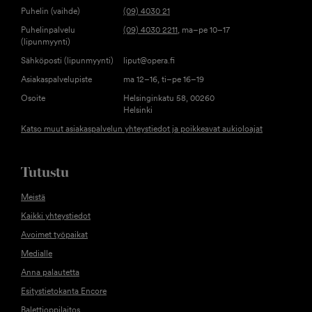
SOLISTI
SOLISTI
SOLISTI
Puhelin (vaihde)
(09) 4030 21
Anna Barletta
Jere Hölttä
Laura Pörsti
Puhelinpalvelu
(09) 4030 2211
, ma–pe 10–17
(lipunmyynti)
Sähköposti (lipunmyynti)
liput@opera.fi
Asiakaspalvelupiste
ma 12–16, ti–pe 16–19
Osoite
Helsinginkatu 58, 00260
Helsinki
Katso muut asiakaspalvelun yhteystiedot ja poikkeavat aukioloajat
SOLISTI
SOLISTI
Tutustu
Hanna Juntunen
Otso Sipilä
Meistä
Kaikki yhteystiedot
Avoimet työpaikat
Medialle
Anna palautetta
Esitystietokanta Encore
Balettioppilaitos