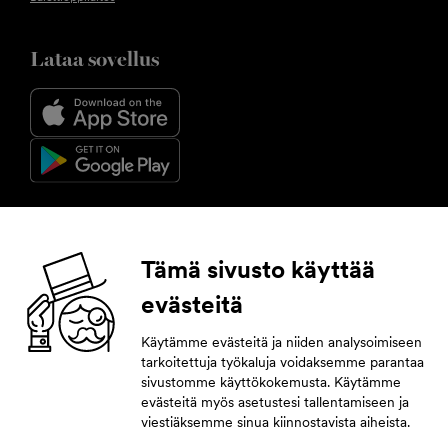
Lataa sovellus
Seuraa meitä
Tämä sivusto käyttää
evästeitä
Facebook
Instagram
YouTube
LinkedIn
Käytämme evästeitä ja niiden analysoimiseen
tarkoitettuja työkaluja voidaksemme parantaa
Tilaa uutiskirje
sivustomme käyttökokemusta. Käytämme
evästeitä myös asetustesi tallentamiseen ja
Jättämällä yhteystietosi pysyt tahdissa tulevasta.
viestiäksemme sinua kiinnostavista aiheista.