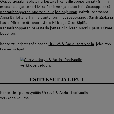
Oopperagaalan solisteina loistavat Kansallisoopperan pitkän linjan
mestarilaulajat tenori Mika Pohjonen ja basso Koit Soasepp, sekä
Kansallisoopperan nuorten laulajien ohjelman
solistit: sopraanot
Anna Barletta ja Hanna Juntunen, mezzosopraanot Sarah Zieba ja
Laura Pörsti sekä tenorit Jere Hölttä ja Otso Sipilä.
Kansallisoopperan orkesteria johtaa niin ikään nuori lupaus
Mikael
Loponen
.
Konsertti järjestetään osana
Urkuyö & Aaria -festivaalia
, joka myy
konsertin liput.
ESITYKSET JA LIPUT
Konsertin liput myydään Urkuyö & Aaria -festivaalin
verkkopalvelussa.