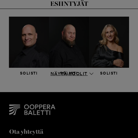
ESIINTYJÄT
SOLISTI
SOLISTI
SOLISTI
NÄYTÄ ROOLIT
Mika Pohjonen
Koit Soasepp
Sarah Zieba
Ota yhteyttä