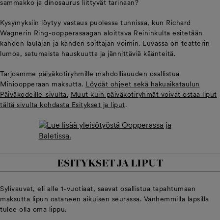
sammakko ja dinosaurus liittyvät tarinaan?
Kysymyksiin löytyy vastaus puolessa tunnissa, kun Richard
Wagnerin Ring-oopperasaagan aloittava Reininkulta esitetään
kahden laulajan ja kahden soittajan voimin. Luvassa on teatterin
lumoa, satumaista hauskuutta ja jännittäviä käänteitä.
Tarjoamme päi
v
äkotiryhmille mahdollisuuden osallistua
Minioopperaan maksutta.
Löydät ohjeet sekä hakuaikataulun
Päiväkodeille-sivulta.
Muut kuin päiväkotiryhmät voivat ostaa liput
tältä sivulta kohdasta Esitykset ja liput
.
ESITYKSET JA LIPUT
Sylivauvat, eli alle 1-vuotiaat, saavat osallistua tapahtumaan
maksutta lipun ostaneen aikuisen seurassa. Vanhemmilla lapsilla
tulee olla oma lippu.