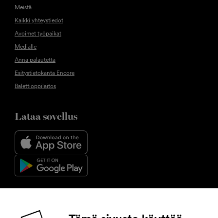
Meistä
Kaikki yhteystiedot
Avoimet työpaikat
Medialle
Anna palautetta
Esitystietokanta Encore
Balettioppilaitos
Lataa sovellus
Seuraa meitä