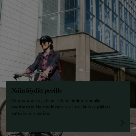
Näin löydät perille
Oopperatalo sijaitsee Töölönlahden rannalla
osoitteessa Helsinginkatu 58. Lue, kuinka pääset
kätevimmin perille.