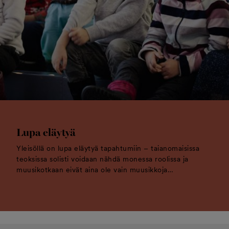
Lupa eläytyä
Yleisöllä on lupa eläytyä tapahtumiin – taianomaisissa
teoksissa solisti voidaan nähdä monessa roolissa ja
muusikotkaan eivät aina ole vain muusikkoja…