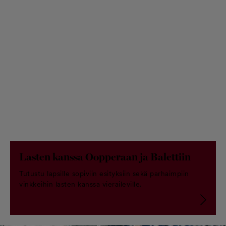
Lasten kanssa Oopperaan ja Balettiin
Tutustu lapsille sopiviin esityksiin sekä parhaimpiin
vinkkeihin lasten kanssa vieraileville.