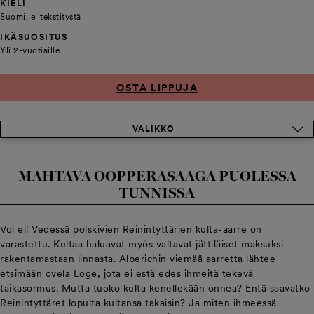
KIELI
Suomi, ei tekstitystä
IKÄSUOSITUS
Yli 2-vuotiaille
OSTA LIPPUJA
VALIKKO
MAHTAVA OOPPERASAAGA PUOLESSA
TUNNISSA
Voi ei! Vedessä polskivien Reinintyttärien kulta-aarre on
varastettu. Kultaa haluavat myös valtavat jättiläiset maksuksi
rakentamastaan linnasta. Alberichin viemää aarretta lähtee
etsimään ovela Loge, jota ei estä edes ihmeitä tekevä
taikasormus. Mutta tuoko kulta kenellekään onnea? Entä saavatko
Reinintyttäret lopulta kultansa takaisin? Ja miten ihmeessä