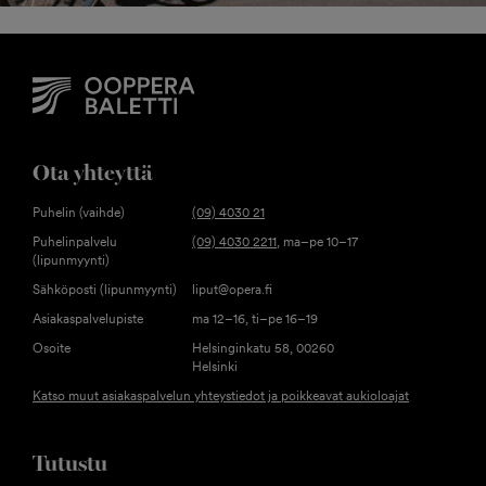
Ota yhteyttä
Puhelin (vaihde)
(09) 4030 21
Puhelinpalvelu
(09) 4030 2211
, ma–pe 10–17
(lipunmyynti)
Sähköposti (lipunmyynti)
liput@opera.fi
Asiakaspalvelupiste
ma 12–16, ti–pe 16–19
Osoite
Helsinginkatu 58, 00260
Helsinki
Katso muut asiakaspalvelun yhteystiedot ja poikkeavat aukioloajat
Tutustu