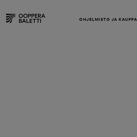
OHJELMISTO JA KAUPP
Hyppää
sisältöön