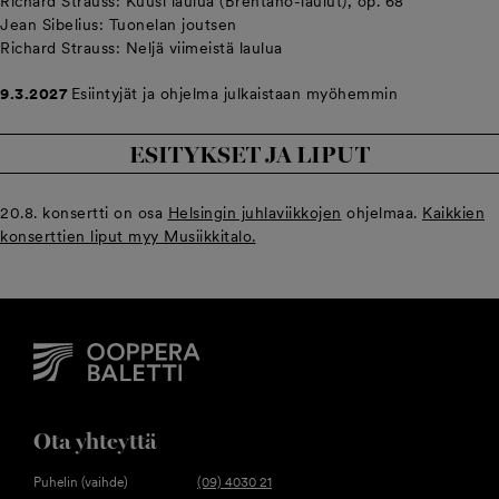
Richard Strauss: Kuusi laulua (Brentano-laulut), op. 68
Jean Sibelius: Tuonelan joutsen
Richard Strauss: Neljä viimeistä laulua
9.3.2027
Esiintyjät ja ohjelma julkaistaan myöhemmin
ESITYKSET JA LIPUT
20.8. konsertti on osa
Helsingin juhlaviikkojen
ohjelmaa.
Kaikkien
konserttien liput myy Musiikkitalo.
Ota yhteyttä
Puhelin (vaihde)
(09) 4030 21