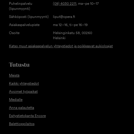
Puhelinpalvelu
(09) 4030 2211
, ma–pe 10–17
(lipunmyynti)
Sähköposti (lipunmyynti)
liput@opera.fi
Asiakaspalvelupiste
ma 12–16, ti–pe 16–19
Osoite
Helsinginkatu 58, 00260
Helsinki
Katso muut asiakaspalvelun yhteystiedot ja poikkeavat aukioloajat
Tutustu
Meistä
Kaikki yhteystiedot
Avoimet työpaikat
Medialle
Anna palautetta
Esitystietokanta Encore
Balettioppilaitos