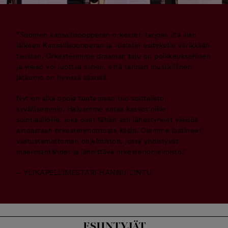
”Suomen kansallisoopperan orkesteri tarjoaa ilta illan
jälkeen Kansallisoopperan ja -baletin esityksille värikkään
taustan. Orkesterimme draaman taju on poikkeuksellinen
ja yleisö voi luottaa siihen, että tarinan musiikillinen
jatkumo on hyvissä käsissä.
Nyt on aika oppia tuntemaan tuo soittajisto
syvällisemmin. Haluamme antaa kasvot niille
sointiaalloille, joka ovat tähän asti lähestyneet yleisöä
ainoastaan orkesterimontusta käsin. Olemme laatineet
vastustamattoman ohjelmiston, jossa yhdistyvät
maailmantähdet ja jännittävä orkesteriohjelmisto.”
– YLIKAPELLIMESTARI HANNU LINTU
ESIINTYJÄT