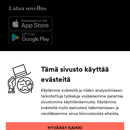
Lataa sovellus
Seuraa meitä
Tämä sivusto käyttää
evästeitä
Facebook
Instagram
YouTube
LinkedIn
Käytämme evästeitä ja niiden analysoimiseen
tarkoitettuja työkaluja voidaksemme parantaa
Tilaa uutiskirje
sivustomme käyttökokemusta. Käytämme
evästeitä myös asetustesi tallentamiseen ja
Jättämällä yhteystietosi pysyt tahdissa tulevasta.
viestiäksemme sinua kiinnostavista aiheista.
HYVÄKSY KAIKKI