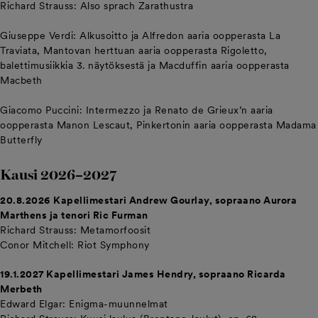
Richard Strauss: Also sprach Zarathustra
Giuseppe Verdi: Alkusoitto ja Alfredon aaria oopperasta La
Traviata, Mantovan herttuan aaria oopperasta Rigoletto,
balettimusiikkia 3. näytöksestä ja Macduffin aaria oopperasta
Macbeth
Giacomo Puccini: Intermezzo ja Renato de Grieux’n aaria
oopperasta Manon Lescaut, Pinkertonin aaria oopperasta Madama
Butterfly
Kausi 2026–2027
20.8.2026
Kapellimestari Andrew Gourlay, sopraano Aurora
Marthens ja tenori Ric Furman
Richard Strauss: Metamorfoosit
Conor Mitchell: Riot Symphony
19.1.2027 Kapellimestari James Hendry, sopraano Ricarda
Merbeth
Edward Elgar: Enigma-muunnelmat