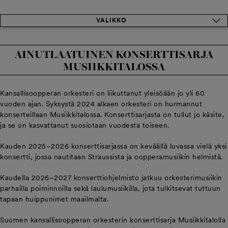
VALIKKO
AINUTLAATUINEN KONSERTTISARJA
MUSIIKKITALOSSA
Kansallisoopperan orkesteri on liikuttanut yleisöään jo yli 60
vuoden ajan. Syksystä 2024 alkaen orkesteri on hurmannut
konserteillaan Musiikkitalossa. Konserttisarjasta on tullut jo käsite,
ja se on kasvattanut suosiotaan vuodesta toiseen.
Kauden 2025–2026 konserttisarjassa on keväällä luvassa vielä yksi
konsertti, jossa nautitaan Straussista ja oopperamusiikin helmistä.
Kaudella 2026–2027 konserttiohjelmisto jatkuu orkesterimusiikin
parhailla poiminnoilla sekä laulumusiikilla, jota tulkitsevat tuttuun
tapaan huippunimet maailmalta.
Suomen kansallisoopperan orkesterin konserttisarja Musiikkitalolla