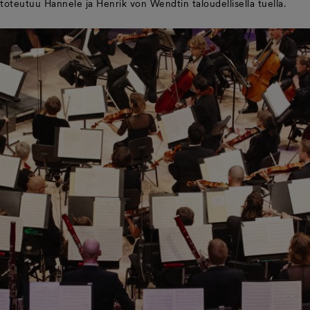
toteutuu Hannele ja Henrik von Wendtin taloudellisella tuella.