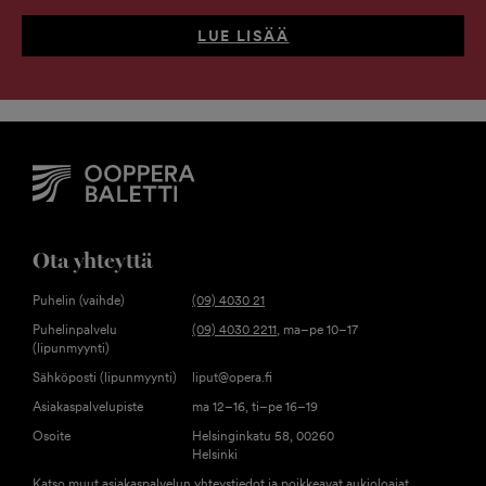
LUE LISÄÄ
Ota yhteyttä
Puhelin (vaihde)
(09) 4030 21
Puhelinpalvelu
(09) 4030 2211
, ma–pe 10–17
(lipunmyynti)
Sähköposti (lipunmyynti)
liput@opera.fi
Asiakaspalvelupiste
ma 12–16, ti–pe 16–19
Osoite
Helsinginkatu 58, 00260
Helsinki
Katso muut asiakaspalvelun yhteystiedot ja poikkeavat aukioloajat