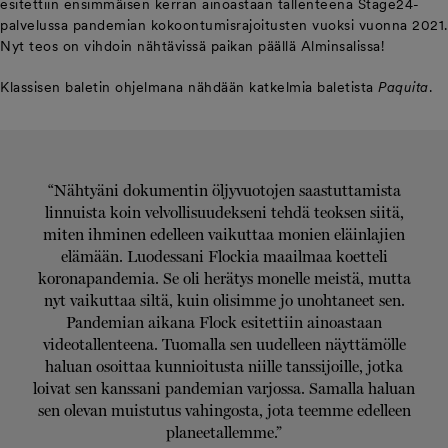
esitettiin ensimmäisen kerran ainoastaan tallenteena Stage24-
palvelussa pandemian kokoontumisrajoitusten vuoksi vuonna 2021.
Nyt teos on vihdoin nähtävissä paikan päällä Alminsalissa!
Klassisen baletin ohjelmana nähdään katkelmia baletista
Paquita
.
“Nähtyäni dokumentin öljyvuotojen saastuttamista
linnuista koin velvollisuudekseni tehdä teoksen siitä,
miten ihminen edelleen vaikuttaa monien eläinlajien
elämään. Luodessani Flockia maailmaa koetteli
koronapandemia. Se oli herätys monelle meistä, mutta
nyt vaikuttaa siltä, kuin olisimme jo unohtaneet sen.
Pandemian aikana Flock esitettiin ainoastaan
videotallenteena. Tuomalla sen uudelleen näyttämölle
haluan osoittaa kunnioitusta niille tanssijoille, jotka
loivat sen kanssani pandemian varjossa. Samalla haluan
sen olevan muistutus vahingosta, jota teemme edelleen
planeetallemme.”