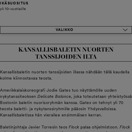
IKÄSUOSITUS
yli 10-vuotiaille
VALIKKO
KANSALLISBALETIN NUORTEN
TANSSIJOIDEN ILTA
Kansallisbaletin nuorten tanssijoiden illassa nähdään tällä kaudella
kolme kiinnostavaa teosta.
Amerikkalaiskoreografi Jodie Gates tuo näyttämölle uuden
nykytanssiteoksen
Delicate Balance
, joka toteutetaan yhteistyössä
Bostonin baletin nuorisoryhmän kanssa. Gates on tehnyt yli 70
teosta baletti- ja nykytanssiryhmille pääosin Yhdysvalloissa.
Kansallisbaletissa hän vierailee ensimmäisen kerran.
Baletinjohtaja Javier Torresin teos
Flock
palaa ohjelmistoon.
Flock