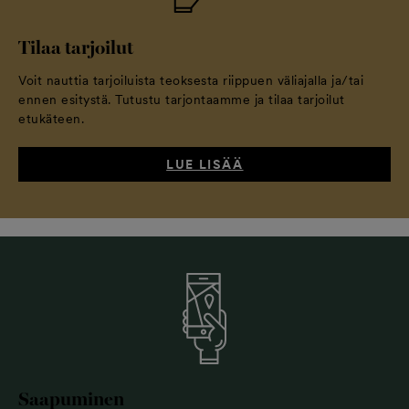
Tilaa tarjoilut
Voit nauttia tarjoiluista teoksesta riippuen väliajalla ja/tai
ennen esitystä. Tutustu tarjontaamme ja tilaa tarjoilut
etukäteen.
LUE LISÄÄ
Saapuminen