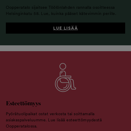
Oopperatalo sijaitsee Töölönlahden rannalla osoitteessa
Helsinginkatu 58. Lue, kuinka pääset kätevimmin perille.
LUE LISÄÄ
Esteettömyys
Pyörätuolipaikat ostat verkosta tai soittamalla
asiakaspalveluumme. Lue lisää esteettömyydestä
Oopperatalossa.