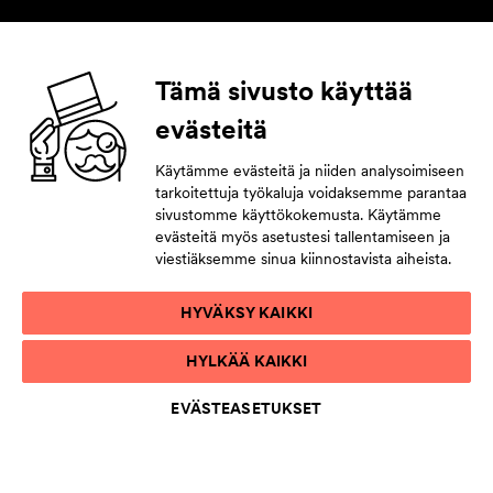
Seuraa meitä
Tämä sivusto käyttää
evästeitä
Facebook
Instagram
YouTube
LinkedIn
Käytämme evästeitä ja niiden analysoimiseen
tarkoitettuja työkaluja voidaksemme parantaa
Tilaa uutiskirje
sivustomme käyttökokemusta. Käytämme
evästeitä myös asetustesi tallentamiseen ja
Jättämällä yhteystietosi pysyt tahdissa tulevasta.
viestiäksemme sinua kiinnostavista aiheista.
HYVÄKSY KAIKKI
TIETOSUOJAKÄYTÄNTÖ
HYLKÄÄ KAIKKI
KÄYTTÖEHDOT
SAAVUTETTAVUUSSELOSTE
EVÄSTEASETUKSET
EVÄSTELUETTELO
EVÄSTEASETUKSET