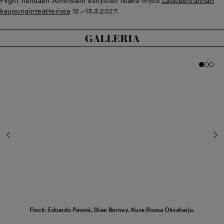
Flight nähdään Alminsalin esitysten lisäksi myös
Lappeenrannan
kaupunginteatterissa
12.–13.3.2027.
GALLERIA
Kuva
Kuva
Ku
nume
num
nu
1
2
3
Flock: Edoardo Pavoni, Shae Berney. Kuva Roosa Oksaharju.