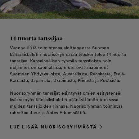
14 nuorta tanssijaa
Vuonna 2013 toimintansa aloittaneessa Suomen
kansallisbaletin nuorisoryhmässä työskentelee 14 nuorta
tanssijaa. Kansainvälisen ryhmän tanssijoista noin
neljännes on suomalaisia, muut ovat saapuneet
Suomeen Yhdysvalloista, Australiasta, Ranskasta, Etelä-
Koreasta, Japanista, Ukrainasta, Kiinasta ja Ruotsista.
Nuorisoryhmän tanssijat esiintyvät omien esitystensä
lisäksi myös Kansallisbaletin päänäyttämön teoksissa
muiden tanssijoiden rinnalla. Nuorisoryhmän toimintaa
rahoittaa Jane ja Aatos Erkon säätiö.
LUE LISÄÄ NUORISORYHMÄSTÄ