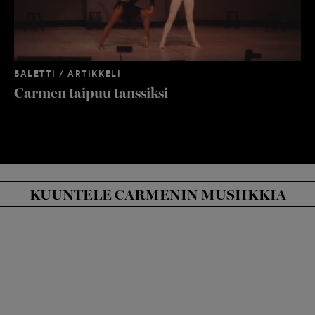
BALETTI / ARTIKKELI
Carmen taipuu tanssiksi
BA
ESCAMILLO
ESCAMILLO
MICAËLA
Ca
Alfio Drago
Jonathan
Tiina Myllymäki
Rodrigues
KUUNTELE CARMENIN MUSIIKKIA
MICAËLA
MICAËLA
Iga Krata
Violetta Keller