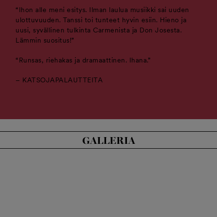
“Ihon alle meni esitys. Ilman laulua musiikki sai uuden
ulottuvuuden. Tanssi toi tunteet hyvin esiin. Hieno ja
uusi, syvällinen tulkinta Carmenista ja Don Josesta.
Lämmin suositus!”
“Runsas, riehakas ja dramaattinen. Ihana.”
– KATSOJAPALAUTTEITA
GALLERIA