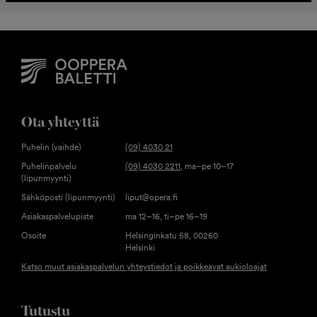
Ota yhteyttä
Puhelin (vaihde)
(09) 4030 21
Puhelinpalvelu
(09) 4030 2211
, ma–pe 10–17
(lipunmyynti)
Sähköposti (lipunmyynti)
liput@opera.fi
Asiakaspalvelupiste
ma 12–16, ti–pe 16–19
Osoite
Helsinginkatu 58, 00260
Helsinki
Katso muut asiakaspalvelun yhteystiedot ja poikkeavat aukioloajat
Tutustu