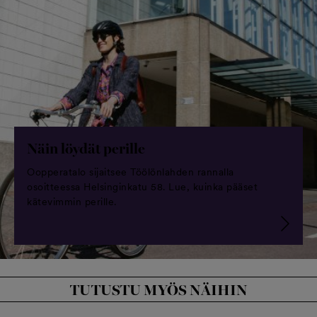
Näin löydät perille
Oopperatalo sijaitsee Töölönlahden rannalla
osoitteessa Helsinginkatu 58. Lue, kuinka pääset
kätevimmin perille.
TUTUSTU MYÖS NÄIHIN