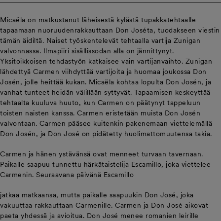
Micaëla on matkustanut läheisestä kylästä tupakkatehtaalle
tapaamaan nuoruudenrakkauttaan Don Joséta, tuodakseen viestin
tämän äidiltä. Naiset työskentelevät tehtaalla vartija Zunigan
valvonnassa. Ilmapiiri sisällissodan alla on jännittynyt.
Yksitoikkoisen tehdastyön katkaisee vain vartijanvaihto. Zunigan
lähdettyä Carmen viihdyttää vartijoita ja huomaa joukossa Don
Josén, jolle heittää kukan. Micaëla kohtaa lopulta Don Josén, ja
vanhat tunteet heidän välillään syttyvät. Tapaamisen keskeyttää
tehtaalta kuuluva huuto, kun Carmen on päätynyt tappeluun
toisten naisten kanssa. Carmen eristetään muista Don Josén
valvontaan. Carmen pääsee kuitenkin pakenemaan viettelemällä
Don Josén, ja Don José on pidätetty huolimattomuutensa takia.
Carmen ja hänen ystävänsä ovat menneet turvaan tavernaan.
Paikalle saapuu tunnettu härkätaistelija Escamillo, joka viettelee
Carmenin. Seuraavana päivänä Escamillo
jatkaa matkaansa, mutta paikalle saapuukin Don José, joka
vakuuttaa rakkauttaan Carmenille. Carmen ja Don José aikovat
paeta yhdessä ja avioitua. Don José menee romanien leirille