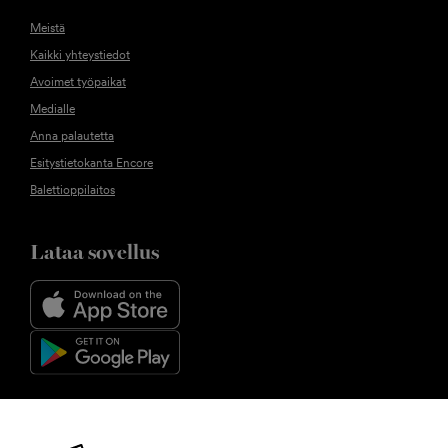
Meistä
Kaikki yhteystiedot
Avoimet työpaikat
Medialle
Anna palautetta
Esitystietokanta Encore
Balettioppilaitos
Lataa sovellus
Seuraa meitä