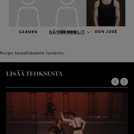
DON JOSÉ
NÄYTÄ ROOLIT
CARMEN
CARMEN
Johan Pakkanen
Hanako Matsune
Rebecca King-
Piitulainen
Norjan kansallisbaletin tuotanto.
LISÄÄ TEOKSESTA
DON JOSÉ
DON JOSÉ
ESCAMILLO
Frans Valkama
Jun Xia
Tuukka King-
Piitulainen