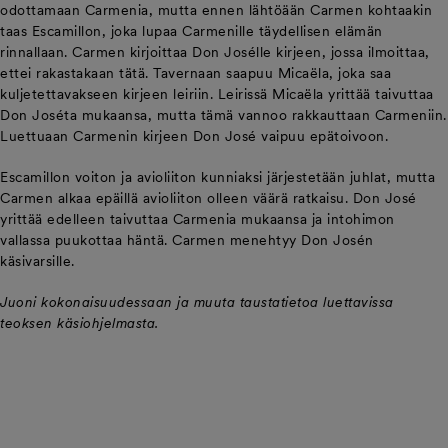
odottamaan Carmenia, mutta ennen lähtöään Carmen kohtaakin
taas Escamillon, joka lupaa Carmenille täydellisen elämän
rinnallaan. Carmen kirjoittaa Don Josélle kirjeen, jossa ilmoittaa,
ettei rakastakaan tätä. Tavernaan saapuu Micaëla, joka saa
kuljetettavakseen kirjeen leiriin. Leirissä Micaëla yrittää taivuttaa
Don Joséta mukaansa, mutta tämä vannoo rakkauttaan Carmeniin.
Luettuaan Carmenin kirjeen Don José vaipuu epätoivoon.
Escamillon voiton ja avioliiton kunniaksi järjestetään juhlat, mutta
Carmen alkaa epäillä avioliiton olleen väärä ratkaisu. Don José
yrittää edelleen taivuttaa Carmenia mukaansa ja intohimon
vallassa puukottaa häntä. Carmen menehtyy Don Josén
käsivarsille.
Juoni kokonaisuudessaan ja muuta taustatietoa luettavissa
teoksen käsiohjelmasta.