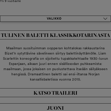
Yli 9 vuotiaille
VALIKKO
TULINEN BALETTI KLASSIKKOTARINASTA
Maailman suosituimman oopperan kohtalokas rakkaustarina
Bizet’n sytyttävine sävelineen siirtyy balettinäyttämölle. Liam
Scarlettin koreografia on sijoitettu tupakkatehtaalle 1930-luvun
Espanjaan, aikaan juuri ennen sisällissodan puhkeamista:
maailmaan, jossa jokaisen on puolustettava itseään säilyäkseen
hengissä. Dramaattinen baletti sai ensi-iltansa Norjan
kansallisbaletissa vuonna 2015.
KATSO TRAILERI
JUONI