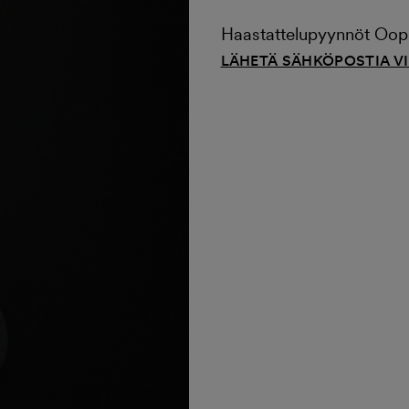
Haastattelupyynnöt Ooppe
LÄHETÄ SÄHKÖPOSTIA V