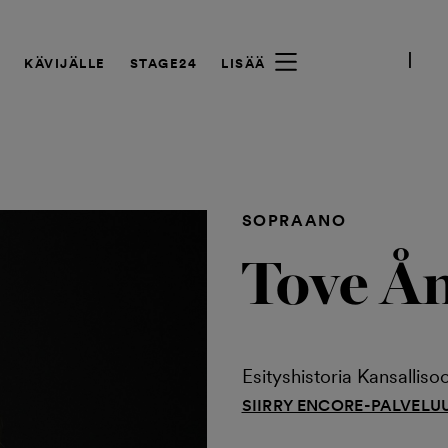
A
KÄVIJÄLLE
STAGE24
LISÄÄ
SOPRAANO
Tove Å
Esityshistoria Kansalliso
SIIRRY ENCORE-PALVELU