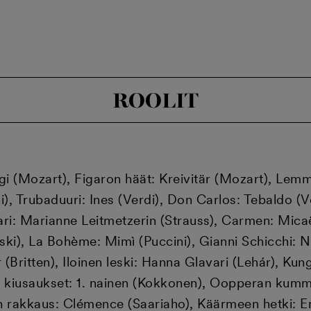
ROOLIT
ligi (Mozart), Figaron häät: Kreivitär (Mozart), Le
i), Trubaduuri: Ines (Verdi), Don Carlos: Tebaldo (V
ri: Marianne Leitmetzerin (Strauss), Carmen: Micaël
), La Bohème: Mimì (Puccini), Gianni Schicchi: Nel
 (Britten), Iloinen leski: Hanna Glavari (Lehár), Kun
set kiusaukset: 1. nainen (Kokkonen), Oopperan kumm
 rakkaus: Clémence (Saariaho), Käärmeen hetki: Emi