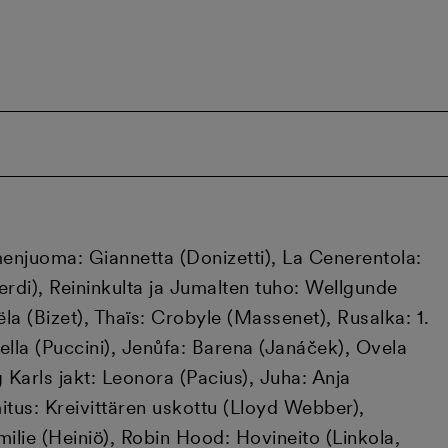
mmenjuoma: Giannetta (Donizetti), La Cenerentola:
erdi), Reininkulta ja Jumalten tuho: Wellgunde
a (Bizet), Thaïs: Crobyle (Massenet), Rusalka: 1.
la (Puccini), Jenůfa: Barena (Janáček), Ovela
g Karls jakt: Leonora (Pacius), Juha: Anja
itus: Kreivittären uskottu (Lloyd Webber),
lie (Heiniö), Robin Hood: Hovineito (Linkola,