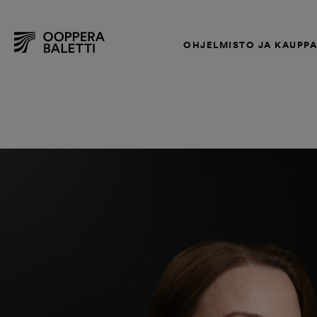
OHJELMISTO JA KAUPP
Hyppää
sisältöön