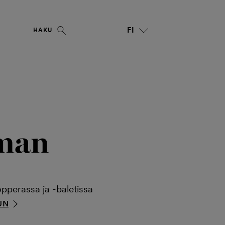
FI
HAKU
man
opperassa ja -baletissa
UN