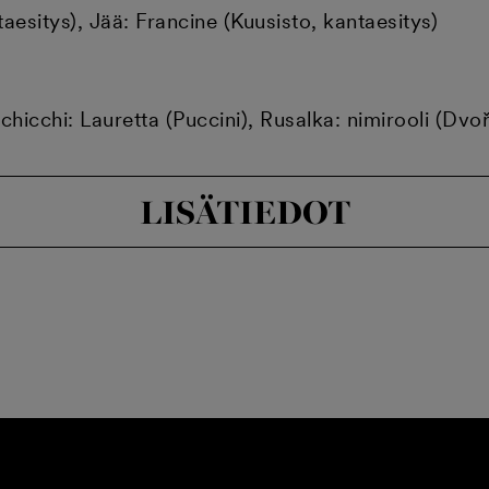
taesitys), Jää: Francine (Kuusisto, kantaesitys)
icchi: Lauretta (Puccini), Rusalka: nimirooli (Dvo
LISÄTIEDOT