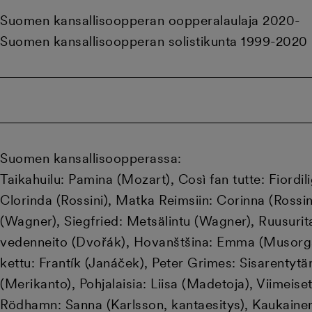
Suomen kansallisoopperan oopperalaulaja 2020-
Suomen kansallisoopperan solistikunta 1999-2020
Suomen kansallisoopperassa:
Taikahuilu: Pamina (Mozart), Così fan tutte: Fiordi
Clorinda (Rossini), Matka Reimsiin: Corinna (Rossin
(Wagner), Siegfried: Metsälintu (Wagner), Ruusurita
vedenneito (Dvořák), Hovanštšina: Emma (Musorgski
kettu: Frantík (Janáček), Peter Grimes: Sisarentytär
(Merikanto), Pohjalaisia: Liisa (Madetoja), Viimei
Rödhamn: Sanna (Karlsson, kantaesitys), Kaukainen