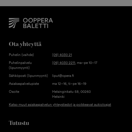
Ota yhteyttä
Puhelin (vaihde)
(09) 4030 21
Puhelinpalvelu
(09) 4030 2211
, ma–pe 10–17
(lipunmyynti)
Sähköposti (lipunmyynti)
liput@opera.fi
Asiakaspalvelupiste
ma 12–16, ti–pe 16–19
Osoite
Helsinginkatu 58, 00260
Helsinki
Katso muut asiakaspalvelun yhteystiedot ja poikkeavat aukioloajat
Tutustu