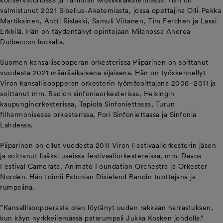
konservatoriossa ja Tallinnan Musiikkiakatemiassa. Hän on
valmistunut 2021 Sibelius-Akatemiasta, jossa opettajina Olli-Pekka
Martikainen, Antti Rislakki, Samuli Viitanen, Tim Ferchen ja Lassi
Erkkilä. Hän on täydentänyt opintojaan Milanossa Andrea
Dulbeccon luokalla.
Suomen kansallisoopperan orkesterissa Piiparinen on soittanut
vuodesta 2021 määräaikaisena sijaisena. Hän on työskennellyt
Viron kansallisoopperan orkesterin lyömäsoittajana 2006–2011 ja
soittanut mm. Radion sinfoniaorkesterissa, Helsingin
kaupunginorkesterissa, Tapiola Sinfoniettassa, Turun
filharmonisessa orkesterissa, Pori Sinfoniettassa ja Sinfonia
Lahdessa.
Piiparinen on ollut vuodesta 2011 Viron Festivaaliorkesterin jäsen
ja soittanut lisäksi useissa festivaaliorkestereissa, mm. Davos
Festival Camerata, Animato Foundation Orchestra ja Orkester
Norden. Hän toimii Estonian Dixieland Bandin tuottajana ja
rumpalina.
”Kansallisoopperasta olen löytänyt uuden rakkaan harrastuksen,
kun käyn nyrkkeilemässä patarumpali Jukka Kosken johdolla.”