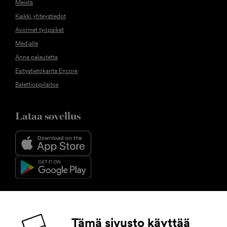
Meistä
Kaikki yhteystiedot
Avoimet työpaikat
Medialle
Anna palautetta
Esitystietokanta Encore
Balettioppilaitos
Lataa sovellus
Seuraa meitä
Tämä sivusto käyttää