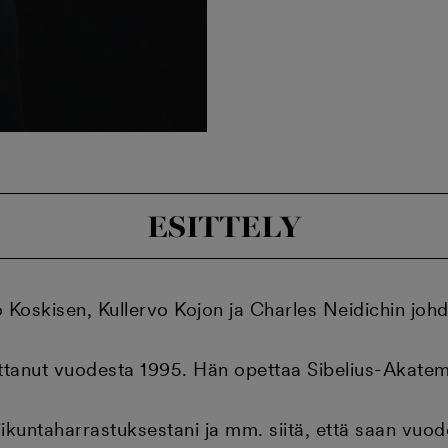
ESITTELY
o Koskisen, Kullervo Kojon ja Charles Neidichin johd
tanut vuodesta 1995. Hän opettaa Sibelius-Akatemia
liikuntaharrastuksestani ja mm. siitä, että saan vu