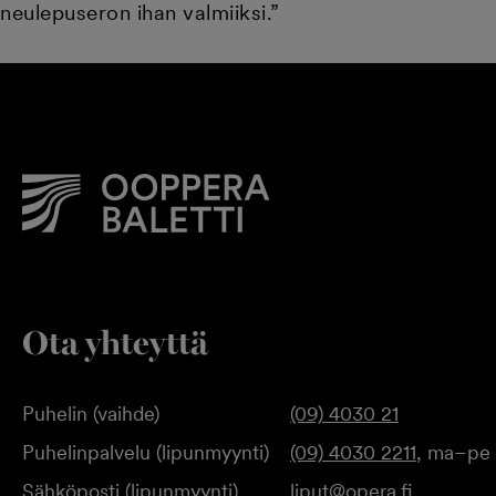
neulepuseron ihan valmiiksi.”
Ota yhteyttä
Puhelin (vaihde)
(09) 4030 21
Puhelinpalvelu (lipunmyynti)
(09) 4030 2211
, ma–pe 
Sähköposti (lipunmyynti)
liput@opera.fi