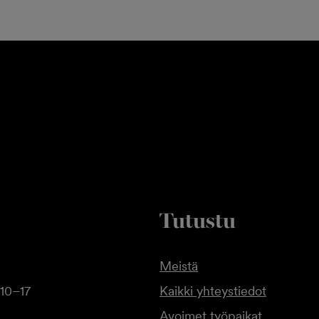
Tutustu
Meistä
10–17
Kaikki yhteystiedot
Avoimet työpaikat