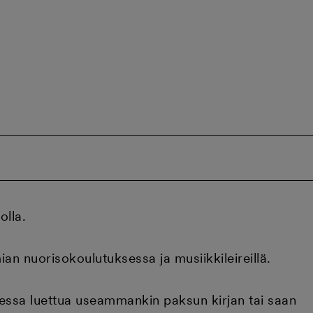
olla.
n nuorisokoulutuksessa ja musiikkileireillä.
odessa luettua useammankin paksun kirjan tai saan