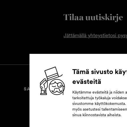
Tilaa uutiskirje
Jättämällä yhteystietosi pysy
Tämä sivusto käy
evästeitä
SAAVUTETTAVUUSSELOSTE
EVÄ
Käytämme evästeitä ja niiden 
tarkoitettuja työkaluja voidak
sivustomme käyttökokemusta.
myös asetustesi tallentamisee
sinua kiinnostavista aiheista.