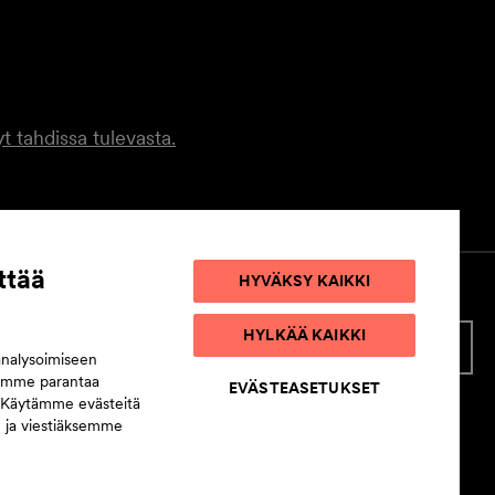
t tahdissa tulevasta.
ttää
HYVÄKSY KAIKKI
HYLKÄÄ KAIKKI
STELUETTELO
EVÄSTEASETUKSET
analysoimiseen
semme parantaa
EVÄSTEASETUKSET
 Käytämme evästeitä
n ja viestiäksemme