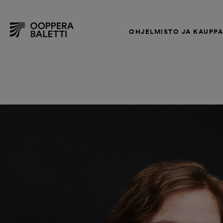
OHJELMISTO JA KAUPP
Hyppää
sisältöön