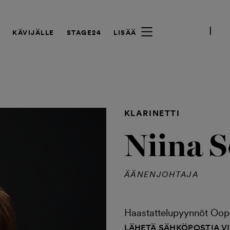
A
KÄVIJÄLLE
STAGE24
LISÄÄ
KLARINETTI
Niina S
ÄÄNENJOHTAJA
Haastattelupyynnöt Ooppe
LÄHETÄ SÄHKÖPOSTIA V