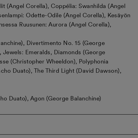
lit (Angel Corella), Coppélia: Swanhilda (Angel
utsenlampi: Odette-Odile (Angel Corella), Kesäyön
insessa Ruusunen: Aurora (Angel Corella),
lanchine), Divertimento No. 15 (George
án), Jewels: Emeralds, Diamonds (George
sse (Christopher Wheeldon), Polyphonia
cho Duato), The Third Light (David Dawson),
cho Duato), Agon (George Balanchine)