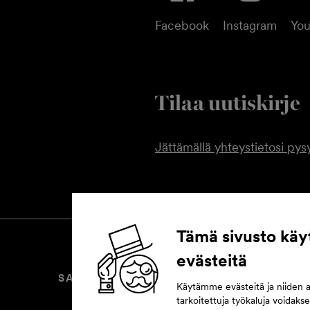
Facebook
Instagram
Yo
Tilaa uutiskirje
Jättämällä yhteystietosi pysy
Tämä sivusto käy
evästeitä
SAAVUTETTAVUUSSELOSTE
EVÄ
Käytämme evästeitä ja niiden 
tarkoitettuja työkaluja voidak