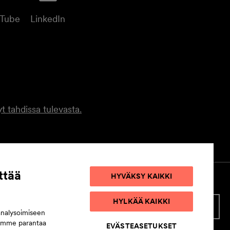
uTube
LinkedIn
t tahdissa tulevasta.
ttää
HYVÄKSY KAIKKI
HYLKÄÄ KAIKKI
STELUETTELO
EVÄSTEASETUKSET
analysoimiseen
semme parantaa
EVÄSTEASETUKSET