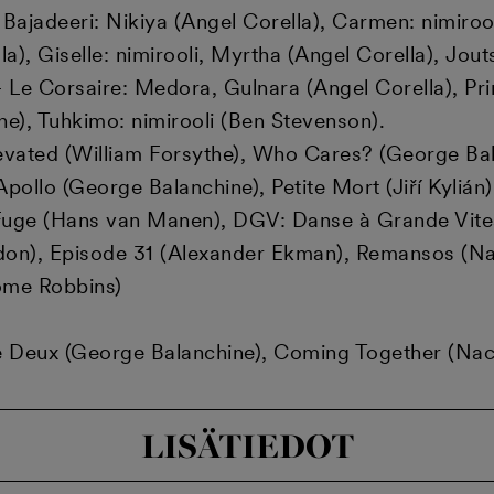
. Bajadeeri: Nikiya (Angel Corella), Carmen: nimiroo
la), Giselle: nimirooli, Myrtha (Angel Corella), Jo
– Le Corsaire: Medora, Gulnara (Angel Corella), Pr
ne), Tuhkimo: nimirooli (Ben Stevenson).
levated (William Forsythe), Who Cares? (George Ba
Apollo (George Balanchine), Petite Mort (Jiří Kyli
Fuge (Hans van Manen), DGV: Danse à Grande Vite
don), Episode 31 (Alexander Ekman), Remansos (Na
rome Robbins)
de Deux (George Balanchine), Coming Together (Na
LISÄTIEDOT