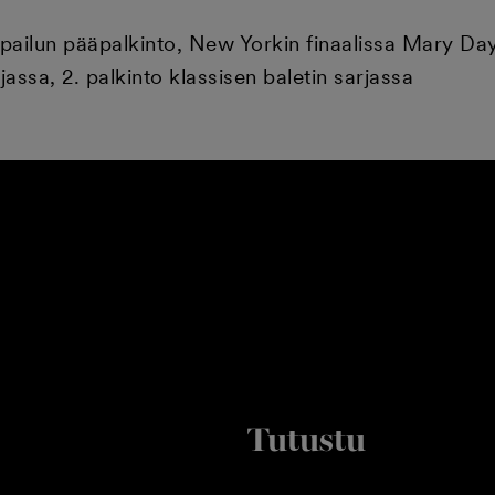
pailun pääpalkinto, New Yorkin finaalissa Mary Da
jassa, 2. palkinto klassisen baletin sarjassa
Tutustu