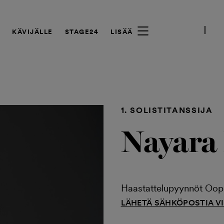
A
KÄVIJÄLLE
STAGE24
LISÄÄ
1. SOLISTITANSSIJA
Nayara
Haastattelupyynnöt Ooppe
LÄHETÄ SÄHKÖPOSTIA V