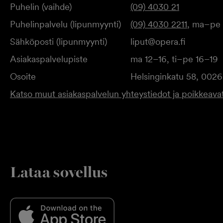
Puhelin (vaihde)
(09) 4030 21
Puhelinpalvelu (lipunmyynti)
(09) 4030 2211
, ma–pe 
Sähköposti (lipunmyynti)
liput@opera.fi
Asiakaspalvelupiste
ma 12–16, ti–pe 16–19
Osoite
Helsinginkatu 58, 0026
Katso muut asiakaspalvelun yhteystiedot ja poikkeavat
Lataa sovellus