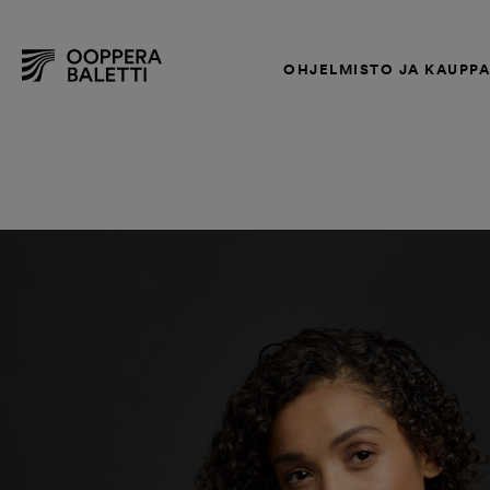
OHJELMISTO JA KAUPP
Hyppää
sisältöön