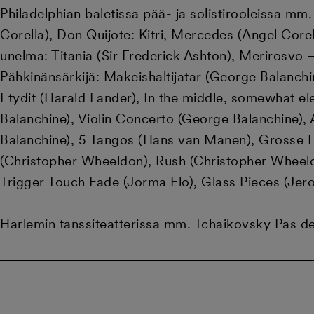
Philadelphian baletissa pää- ja solistirooleissa mm
Corella), Don Quijote: Kitri, Mercedes (Angel Corel
unelma: Titania (Sir Frederick Ashton), Merirosvo 
Pähkinänsärkijä: Makeishaltijatar (George Balanchi
Etydit (Harald Lander), In the middle, somewhat e
Balanchine), Violin Concerto (George Balanchine), 
Balanchine), 5 Tangos (Hans van Manen), Grosse 
(Christopher Wheeldon), Rush (Christopher Wheel
Trigger Touch Fade (Jorma Elo), Glass Pieces (Je
Harlemin tanssiteatterissa mm. Tchaikovsky Pas 