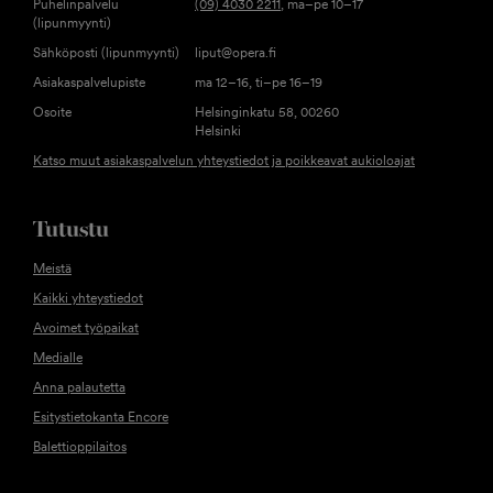
Puhelinpalvelu
(09) 4030 2211
, ma–pe 10–17
(lipunmyynti)
Sähköposti (lipunmyynti)
liput@opera.fi
Asiakaspalvelupiste
ma 12–16, ti–pe 16–19
Osoite
Helsinginkatu 58, 00260
Helsinki
Katso muut asiakaspalvelun yhteystiedot ja poikkeavat aukioloajat
Tutustu
Meistä
Kaikki yhteystiedot
Avoimet työpaikat
Medialle
Anna palautetta
Esitystietokanta Encore
Balettioppilaitos