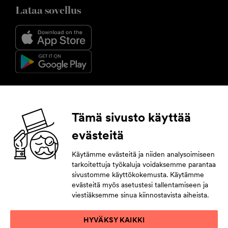
Lataa sovellus
Seuraa meitä
Tämä sivusto käyttää
evästeitä
Facebook
Instagram
YouTube
LinkedIn
Käytämme evästeitä ja niiden analysoimiseen
tarkoitettuja työkaluja voidaksemme parantaa
Tilaa uutiskirje
sivustomme käyttökokemusta. Käytämme
evästeitä myös asetustesi tallentamiseen ja
Jättämällä yhteystietosi pysyt tahdissa tulevasta.
viestiäksemme sinua kiinnostavista aiheista.
HYVÄKSY KAIKKI