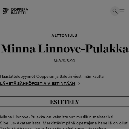
Hyppää
sisältöön
ALTTOVIULU
Minna Linnove-Pulakka
MUUSIKKO
Haastattelupyynnöt Oopperan ja Baletin viestinnän kautta
LÄHETÄ SÄHKÖPOSTIA VIESTINTÄÄN
ESITTELY
Minna Linnove-Pulakka on valmistunut musiikin maisteriksi
Sibelius-Akatemiasta. Merkittävimpänä opettajana hänellä on ollut