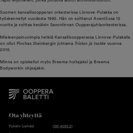
Tapio Myöhänen, jonka johdolla aloitti alttoviulunsoiton.
Suomen kansallisoopperan orkesterissa Linnove-Pulakka on
työskennellyt vuodesta 1992. Hän on soittanut Avanti!:ssa 15
vuotta ja soittaa kesäisin Savonlinnan Oopperajuhlaorkesterissa.
Mieleenpainuvimpia hetkiä Kansallisoopperassa Linnove-Pulakalle
on ollut Pinchas Steinbergin johtama
Tristan ja Isolde
vuonna
2015.
Minna on opiskellut myös Breema-hoitajaksi ja Breema
Bodyworkin ohjaajaksi.
Ota yhteyttä
Puhelin (vaihde)
(09) 4030 21