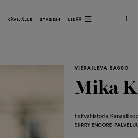
A
KÄVIJÄLLE
STAGE24
LISÄÄ
VIERAILEVA BASSO
Mika K
Esityshistoria Kansalliso
SIIRRY ENCORE-PALVELU