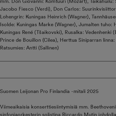
mm. Don Giovanni: Komtuuri (Mozart), Taikahuilu: S
Jacobo Fiesco (Verdi), Don Carlos: Suurinkvisiittori
Lohengrin: Kuningas Heinrich (Wagner), Tannhäuser
Isolde: Kuningas Marke (Wagner), Jumalten tuho: H
Kuningas René (Tšaikovski), Rusalka: Vedenhenki (
Prince de Bouillon (Cilea), Herttua Siniparran linna:
Ratsumies: Antti (Sallinen)
Suomen Leijonan Pro Finlandia -mitali 2025
Viimeaikaisia konserttiesiintymisiä mm. Beethoveni
sinfoniaorkesterin solistina Riccardo Mutin johdoll