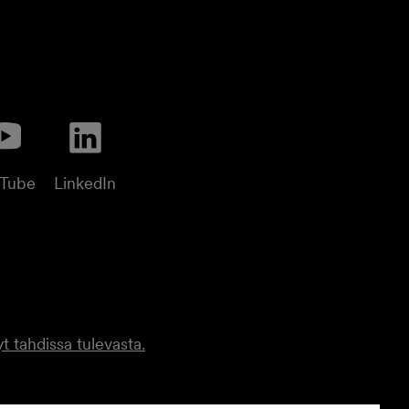
uTube
LinkedIn
t tahdissa tulevasta.