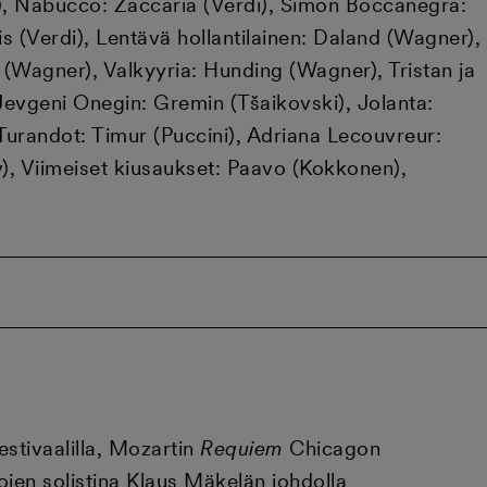
i), Nabucco: Zaccaria (Verdi), Simon Boccanegra:
is (Verdi), Lentävä hollantilainen: Daland (Wagner),
(Wagner), Valkyyria: Hunding (Wagner), Tristan ja
Jevgeni Onegin: Gremin (Tšaikovski), Jolanta:
urandot: Timur (Puccini), Adriana Lecouvreur:
jev), Viimeiset kiusaukset: Paavo (Kokkonen),
stivaalilla, Mozartin
Requiem
Chicagon
ojen solistina Klaus Mäkelän johdolla