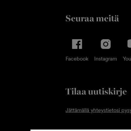
Seuraa meitä
Facebook
Instagram
Yo
Tilaa uutiskirje
Jättämällä yhteystietosi pysy