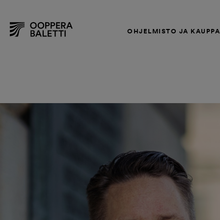
OHJELMISTO JA KAUPP
Hyppää
sisältöön