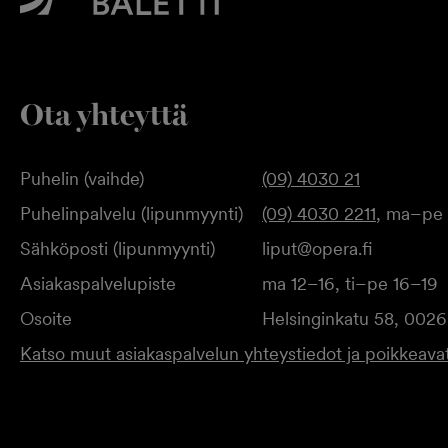
Ota yhteyttä
Puhelin (vaihde)
(09) 4030 21
Puhelinpalvelu (lipunmyynti)
(09) 4030 2211
, ma–pe 
Sähköposti (lipunmyynti)
liput@opera.fi
Asiakaspalvelupiste
ma 12–16, ti–pe 16–19
Osoite
Helsinginkatu 58, 0026
Katso muut asiakaspalvelun yhteystiedot ja poikkeavat