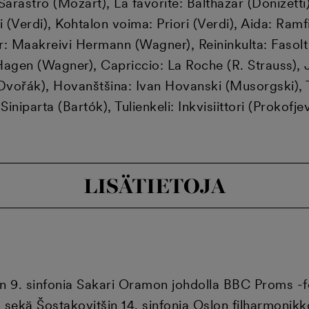
arastro (Mozart), La favorite: Balthazar (Donizett
 (Verdi), Kohtalon voima: Priori (Verdi), Aida: Ramf
: Maakreivi Hermann (Wagner), Reininkulta: Fasolt 
agen (Wagner), Capriccio: La Roche (R. Strauss), 
Dvořák), Hovanštšina: Ivan Hovanski (Musorgski), T
 Siniparta (Bartók), Tulienkeli: Inkvisiittori (Prokof
LISÄTIETOJA
n 9. sinfonia Sakari Oramon johdolla BBC Proms -fe
a sekä Šostakovitšin 14. sinfonia Oslon filharmonikk