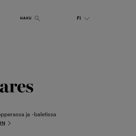
FI
HAKU
ares
opperassa ja -baletissa
UN