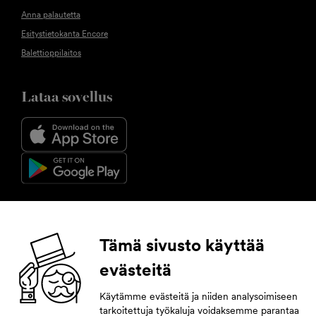
Anna palautetta
Esitystietokanta Encore
Balettioppilaitos
Lataa sovellus
Seuraa meitä
Tämä sivusto käyttää
evästeitä
Facebook
Instagram
YouTube
LinkedIn
Käytämme evästeitä ja niiden analysoimiseen
tarkoitettuja työkaluja voidaksemme parantaa