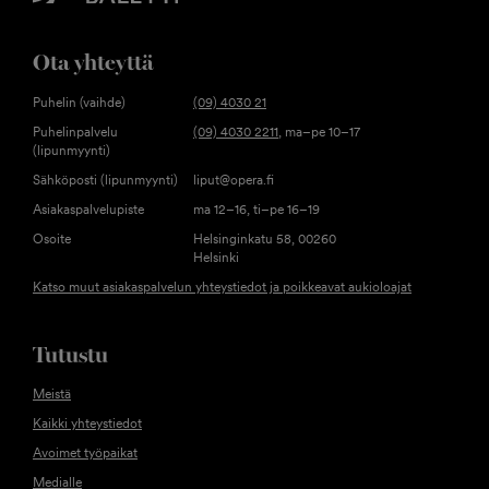
Ota yhteyttä
Puhelin (vaihde)
(09) 4030 21
Puhelinpalvelu
(09) 4030 2211
, ma–pe 10–17
(lipunmyynti)
Sähköposti (lipunmyynti)
liput@opera.fi
Asiakaspalvelupiste
ma 12–16, ti–pe 16–19
Osoite
Helsinginkatu 58, 00260
Helsinki
Katso muut asiakaspalvelun yhteystiedot ja poikkeavat aukioloajat
Tutustu
Meistä
Kaikki yhteystiedot
Avoimet työpaikat
Medialle