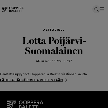
Hyppää
sisältöön
ALTTOVIULU
Lotta Poijärvi-
Suomalainen
SOOLOALTTOVIULISTI
Haastattelupyynnöt Oopperan ja Baletin viestinnän kautta
LÄHETÄ SÄHKÖPOSTIA VIESTINTÄÄN