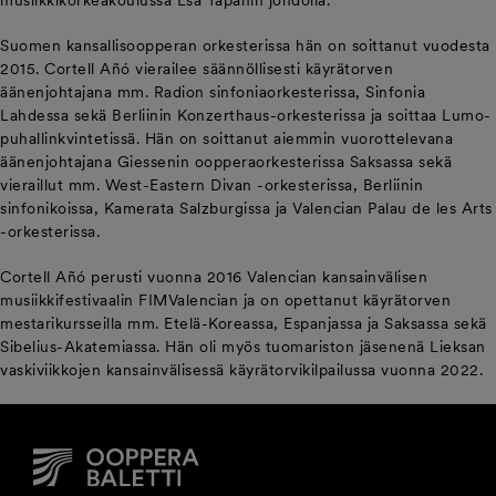
musiikkikorkeakoulussa Esa Tapanin johdolla.
Suomen kansallisoopperan orkesterissa hän on soittanut vuodesta
2015. Cortell Añó vierailee säännöllisesti käyrätorven
äänenjohtajana mm. Radion sinfoniaorkesterissa, Sinfonia
Lahdessa sekä Berliinin Konzerthaus-orkesterissa ja soittaa Lumo-
puhallinkvintetissä. Hän on soittanut aiemmin vuorottelevana
äänenjohtajana Giessenin oopperaorkesterissa Saksassa sekä
vieraillut mm. West-Eastern Divan -orkesterissa, Berliinin
sinfonikoissa, Kamerata Salzburgissa ja Valencian Palau de les Arts
-orkesterissa.
Cortell Añó perusti vuonna 2016 Valencian kansainvälisen
musiikkifestivaalin FIMValencian ja on opettanut käyrätorven
mestarikursseilla mm. Etelä-Koreassa, Espanjassa ja Saksassa sekä
Sibelius-Akatemiassa. Hän oli myös tuomariston jäsenenä Lieksan
vaskiviikkojen kansainvälisessä käyrätorvikilpailussa vuonna 2022.