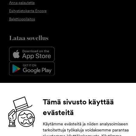
Anna palautetta
Esitystietokanta Encore
Balettioppilaitos
Lataa sovellus
Seuraa meitä
Tämä sivusto käyttää
evästeitä
Facebook
Instagram
YouTube
LinkedIn
Käytämme evästeitä ja niiden analysoimiseen
tarkoitettuja työkaluja voidaksemme parantaa
Tilaa uutiskirje