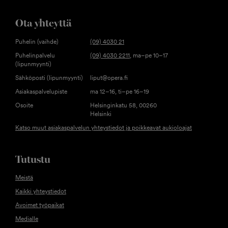
Ota yhteyttä
Puhelin (vaihde)
(09) 4030 21
Puhelinpalvelu
(09) 4030 2211
, ma–pe 10–17
(lipunmyynti)
Sähköposti (lipunmyynti)
liput@opera.fi
Asiakaspalvelupiste
ma 12–16, ti–pe 16–19
Osoite
Helsinginkatu 58, 00260
Helsinki
Katso muut asiakaspalvelun yhteystiedot ja poikkeavat aukioloajat
Tutustu
Meistä
Kaikki yhteystiedot
Avoimet työpaikat
Medialle