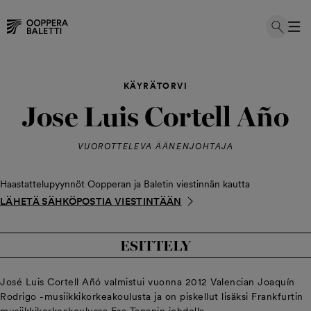
Hyppää
sisältöön
KÄYRÄTORVI
Jose Luis Cortell Año
VUOROTTELEVA ÄÄNENJOHTAJA
Haastattelupyynnöt Oopperan ja Baletin viestinnän kautta
LÄHETÄ SÄHKÖPOSTIA VIESTINTÄÄN
ESITTELY
José Luis Cortell Añó valmistui vuonna 2012 Valencian Joaquín
Rodrigo -musiikkikorkeakoulusta ja on piskellut lisäksi Frankfurtin