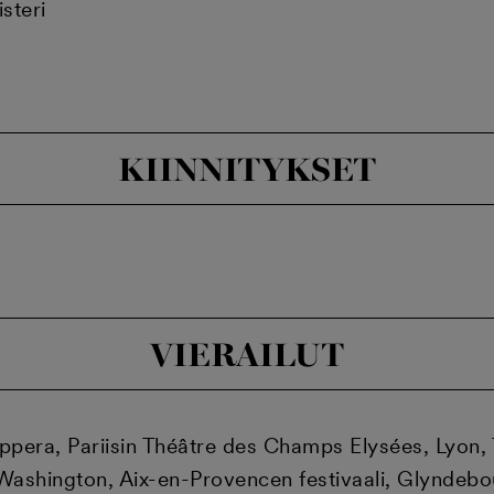
isteri
KIINNITYKSET
VIERAILUT
era, Pariisin Théâtre des Champs Elysées, Lyon, T
 Washington, Aix-en-Provencen festivaali, Glyndebo