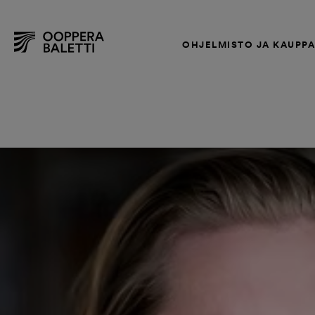
OHJELMISTO JA KAUPP
Hyppää
sisältöön