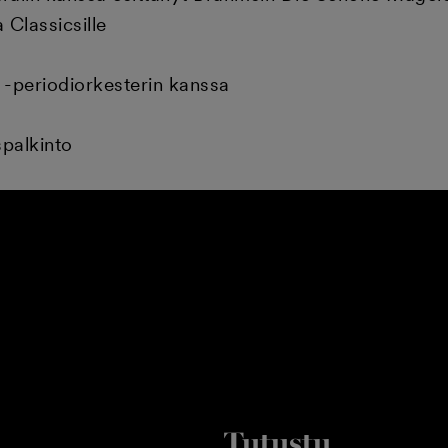
 Classicsille
 -periodiorkesterin kanssa
ispalkinto
Tutustu