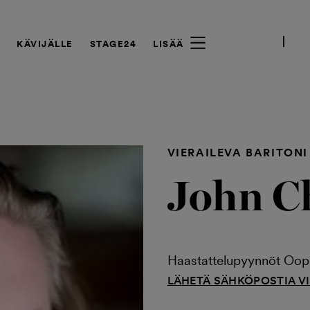
A
KÄVIJÄLLE
STAGE24
LISÄÄ
VIERAILEVA BARITONI
John C
Haastattelupyynnöt Ooppe
LÄHETÄ SÄHKÖPOSTIA V