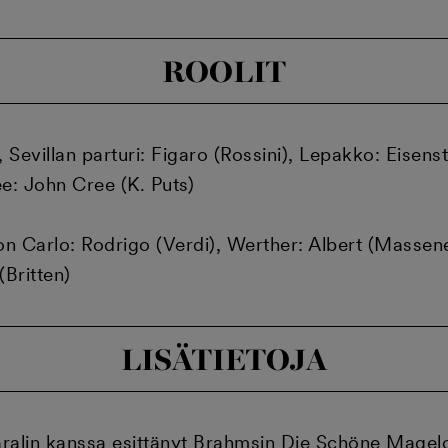
ROOLIT
, Sevillan parturi: Figaro (Rossini), Lepakko: Eisens
ee: John Cree (K. Puts)
n Carlo: Rodrigo (Verdi), Werther: Albert (Massenet)
(Britten)
LISÄTIETOJA
aralin kanssa esittänyt Brahmsin Die Schöne Magelo