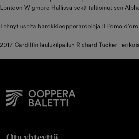
Lontoon Wigmore Hallissa sekä taltioinut sen Alpha
Tehnyt useita barokkioopperarooleja Il Pomo d’oro
2017 Cardiffin laulukilpailun Richard Tucker -eriko
Ota yhteyttä