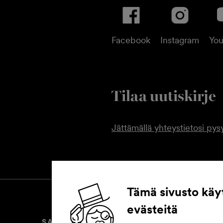
Facebook
Instagram
Yo
Tilaa uutiskirje
Jättämällä yhteystietosi pysy
Tämä sivusto käy
evästeitä
SAAVUTETTAVUUSSELOSTE
EVÄ