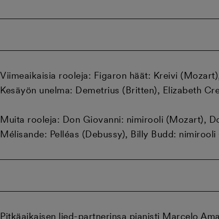
Viimeaikaisia rooleja: Figaron häät: Kreivi (Mozart)
Kesäyön unelma: Demetrius (Britten), Elizabeth Cr
Muita rooleja: Don Giovanni: nimirooli (Mozart), Do
Mélisande: Pelléas (Debussy), Billy Budd: nimirooli 
Pitkäaikaisen lied-partnerinsa pianisti Marcelo Am