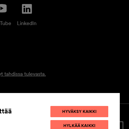
uTube
LinkedIn
t tahdissa tulevasta.
ttää
HYVÄKSY KAIKKI
HYLKÄÄ KAIKKI
STELUETTELO
EVÄSTEASETUKSET