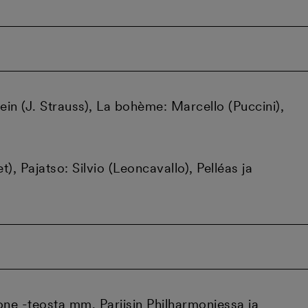
tein (J. Strauss), La bohème: Marcello (Puccini),
, Pajatso: Silvio (Leoncavallo), Pelléas ja
ne -teosta mm. Pariisin Philharmoniessa ja