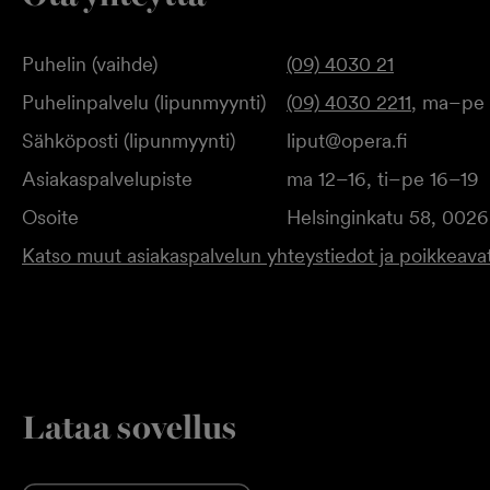
Puhelin (vaihde)
(09) 4030 21
Puhelinpalvelu (lipunmyynti)
(09) 4030 2211
, ma–pe 
Sähköposti (lipunmyynti)
liput@opera.fi
Asiakaspalvelupiste
ma 12–16, ti–pe 16–19
Osoite
Helsinginkatu 58, 0026
Katso muut asiakaspalvelun yhteystiedot ja poikkeavat
Lataa sovellus