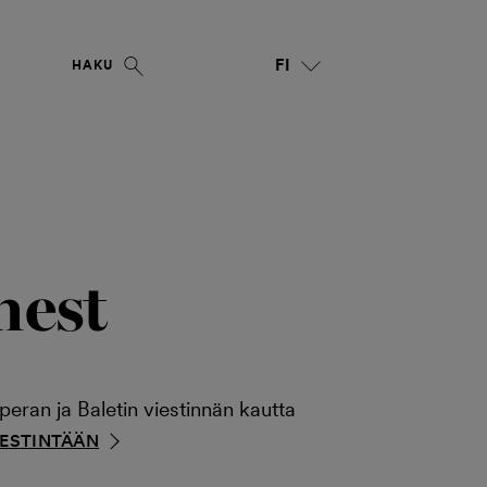
FI
HAKU
hest
ran ja Baletin viestinnän kautta
IESTINTÄÄN