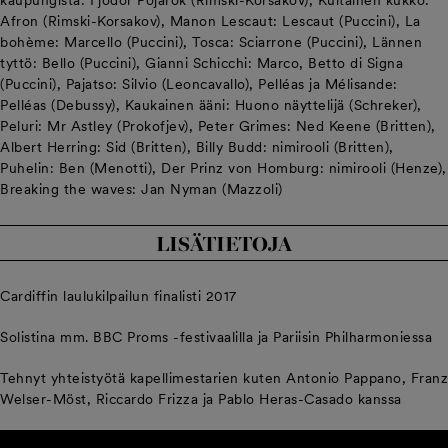
kaupungista: Fjodor Pojarok (Rimski-Korsakov), Kultainen kukko:
Afron (Rimski-Korsakov), Manon Lescaut: Lescaut (Puccini), La
bohème: Marcello (Puccini), Tosca: Sciarrone (Puccini), Lännen
tyttö: Bello (Puccini), Gianni Schicchi: Marco, Betto di Signa
(Puccini), Pajatso: Silvio (Leoncavallo), Pelléas ja Mélisande:
Pelléas (Debussy), Kaukainen ääni: Huono näyttelijä (Schreker),
Peluri: Mr Astley (Prokofjev), Peter Grimes: Ned Keene (Britten),
Albert Herring: Sid (Britten), Billy Budd: nimirooli (Britten),
Puhelin: Ben (Menotti), Der Prinz von Homburg: nimirooli (Henze),
Breaking the waves: Jan Nyman (Mazzoli)
LISÄTIETOJA
Cardiffin laulukilpailun finalisti 2017
Solistina mm. BBC Proms -festivaalilla ja Pariisin Philharmoniessa
Tehnyt yhteistyötä kapellimestarien kuten Antonio Pappano, Franz
Welser-Möst, Riccardo Frizza ja Pablo Heras-Casado kanssa