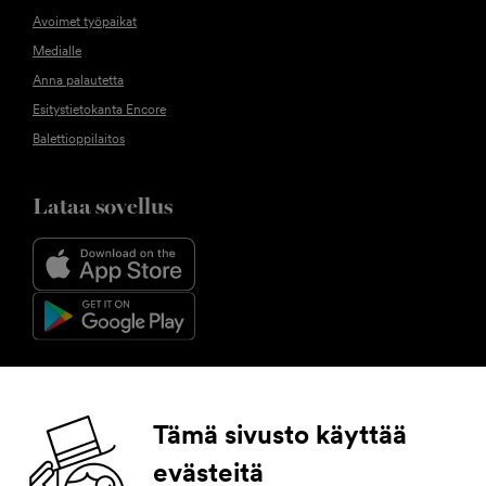
Avoimet työpaikat
Medialle
Anna palautetta
Esitystietokanta Encore
Balettioppilaitos
Lataa sovellus
Seuraa meitä
Tämä sivusto käyttää
evästeitä