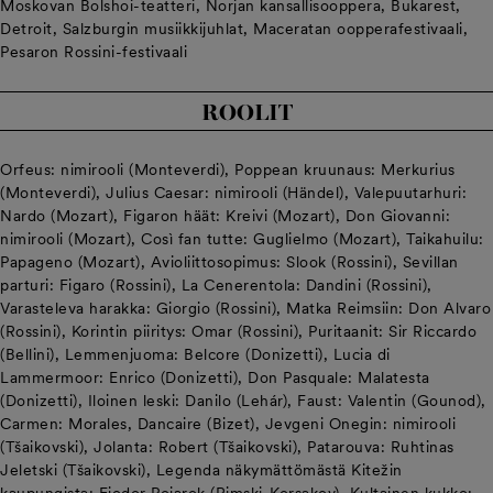
Moskovan Bolshoi-teatteri, Norjan kansallisooppera, Bukarest,
Detroit, Salzburgin musiikkijuhlat, Maceratan oopperafestivaali,
Pesaron Rossini-festivaali
ROOLIT
Orfeus: nimirooli (Monteverdi), Poppean kruunaus: Merkurius
(Monteverdi), Julius Caesar: nimirooli (Händel), Valepuutarhuri:
Nardo (Mozart), Figaron häät: Kreivi (Mozart), Don Giovanni:
nimirooli (Mozart), Così fan tutte: Guglielmo (Mozart), Taikahuilu:
Papageno (Mozart), Avioliittosopimus: Slook (Rossini), Sevillan
parturi: Figaro (Rossini), La Cenerentola: Dandini (Rossini),
Varasteleva harakka: Giorgio (Rossini), Matka Reimsiin: Don Alvaro
(Rossini), Korintin piiritys: Omar (Rossini), Puritaanit: Sir Riccardo
(Bellini), Lemmenjuoma: Belcore (Donizetti), Lucia di
Lammermoor: Enrico (Donizetti), Don Pasquale: Malatesta
(Donizetti), Iloinen leski: Danilo (Lehár), Faust: Valentin (Gounod),
Carmen: Morales, Dancaire (Bizet), Jevgeni Onegin: nimirooli
(Tšaikovski), Jolanta: Robert (Tšaikovski), Patarouva: Ruhtinas
Jeletski (Tšaikovski), Legenda näkymättömästä Kitežin