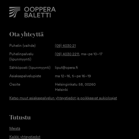
Ota yhteyttä
Puhelin (vaihde)
(09) 4030 21
Puhelinpalvelu
(09) 4030 2211
, ma–pe 10–17
(lipunmyynti)
Sähköposti (lipunmyynti)
liput@opera.fi
Asiakaspalvelupiste
ma 12–16, ti–pe 16–19
Osoite
Helsinginkatu 58, 00260
Helsinki
Katso muut asiakaspalvelun yhteystiedot ja poikkeavat aukioloajat
Tutustu
Meistä
Kaikki yhteystiedot