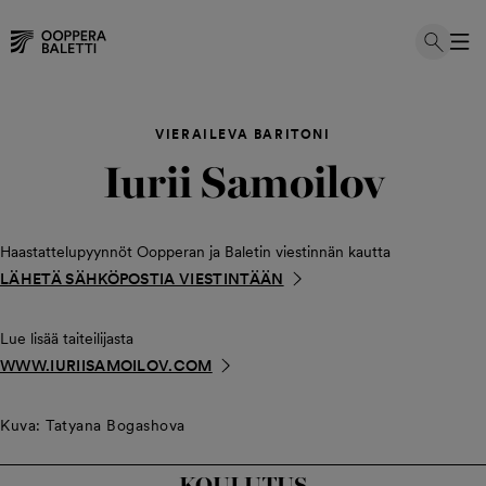
Hyppää
sisältöön
VIERAILEVA BARITONI
Iurii Samoilov
Haastattelupyynnöt Oopperan ja Baletin viestinnän kautta
LÄHETÄ SÄHKÖPOSTIA VIESTINTÄÄN
Lue lisää taiteilijasta
WWW.IURIISAMOILOV.COM
Kuva: Tatyana Bogashova
KOULUTUS