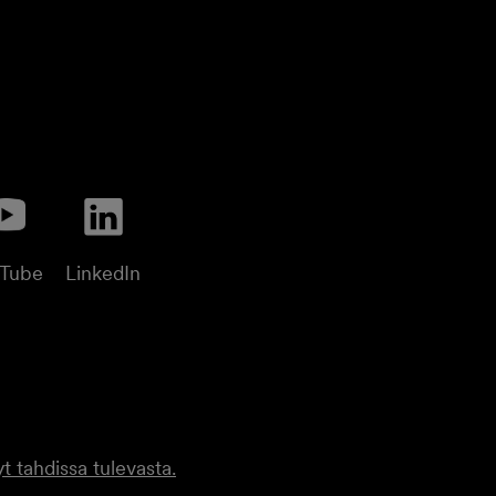
uTube
LinkedIn
t tahdissa tulevasta.