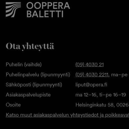
Ota yhteyttä
Puhelin (vaihde)
(09) 4030 21
Puhelinpalvelu (lipunmyynti)
(09) 4030 2211
, ma–pe 
Sähköposti (lipunmyynti)
liput@opera.fi
Asiakaspalvelupiste
ma 12–16, ti–pe 16–19
Osoite
Helsinginkatu 58, 0026
Katso muut asiakaspalvelun yhteystiedot ja poikkeavat