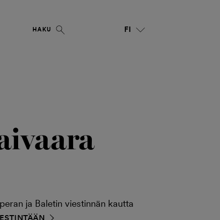
FI
HAKU
aivaara
ran ja Baletin viestinnän kautta
IESTINTÄÄN