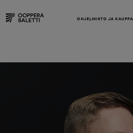
OHJELMISTO JA KAUPP
Hyppää
sisältöön