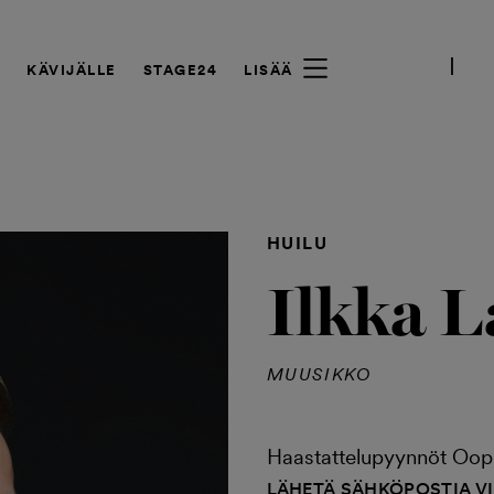
A
KÄVIJÄLLE
STAGE24
LISÄÄ
HUILU
Ilkka L
MUUSIKKO
Haastattelupyynnöt Ooppe
LÄHETÄ SÄHKÖPOSTIA V