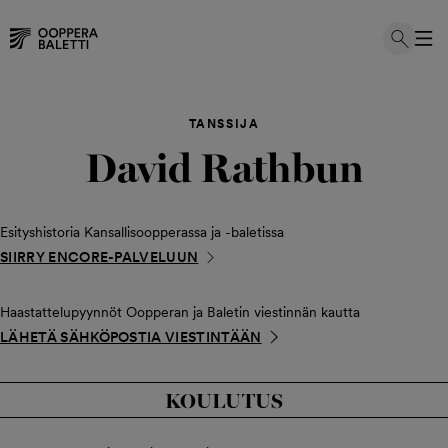
Hyppää
sisältöön
TANSSIJA
David Rathbun
Esityshistoria Kansallisoopperassa ja -baletissa
SIIRRY ENCORE-PALVELUUN
Haastattelupyynnöt Oopperan ja Baletin viestinnän kautta
LÄHETÄ SÄHKÖPOSTIA VIESTINTÄÄN
KOULUTUS