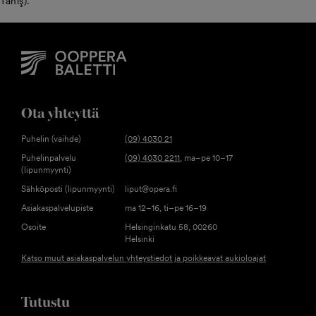
Tanış).
Ota yhteyttä
Puhelin (vaihde)
(09) 4030 21
Puhelinpalvelu
(09) 4030 2211
, ma–pe 10–17
(lipunmyynti)
Sähköposti (lipunmyynti)
liput@opera.fi
Asiakaspalvelupiste
ma 12–16, ti–pe 16–19
Osoite
Helsinginkatu 58, 00260
Helsinki
Katso muut asiakaspalvelun yhteystiedot ja poikkeavat aukioloajat
Tutustu