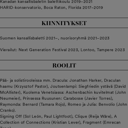
Kanadan kansallisbaletin balettikoulu 2019–2021
HARID-konservatorio, Boca Raton, Florida 2017–2019
KIINNITYKSET
Suomen kansallisbaletti 2021–, nuorisoryhmä 2021–2023
Vierailut: Next Generation Festival 2023, Lontoo, Tampere 2023
ROOLIT
Pää- ja solistirooleissa mm. Dracula: Jonathan Harker, Draculan
haamu (Krzysztof Pastor), Joutsenlampi: Siegfriedin ystävä (David
McAllister), Kuolema Venetsiassa: Aschenbachin kuvitelmat (John
Neumeier), Prinsessa Ruusunen: Carabosse (Javier Torres),
Raymonda: Bernard (Tamara Rojo), Romeo ja Julia: Benvolio (John
Cranko).
Signing Off (Sol León, Paul Lightfoot), Clique (Reija Wäre), A
Collection of Connections (Kristian Lever), Fragment (Emrecan