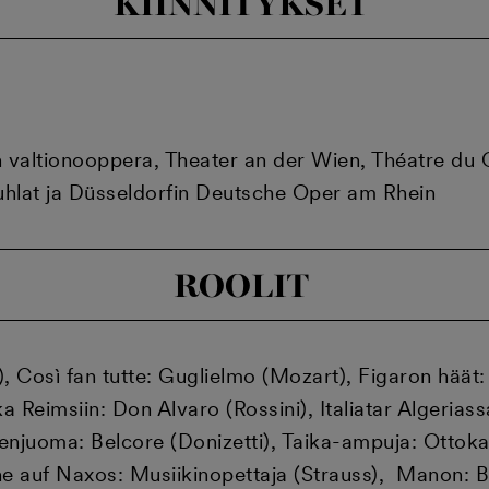
KIINNITYKSET
valtionooppera, Theater an der Wien, Théatre du C
hlat ja Düsseldorfin Deutsche Oper am Rhein
ROOLIT
, Così fan tutte: Guglielmo (Mozart), Figaron häät:
 Reimsiin: Don Alvaro (Rossini), Italiatar Algerias
mmenjuoma: Belcore (Donizetti), Taika-ampuja: Otto
ne auf Naxos: Musiikinopettaja (Strauss), Manon: 