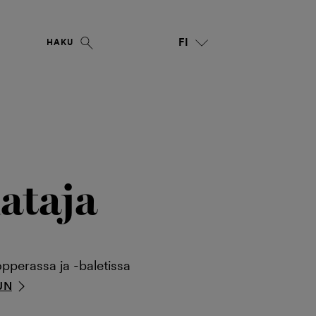
FI
HAKU
ataja
opperassa ja -baletissa
UN