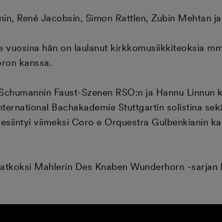
oimin, René Jacobsin, Simon Rattlen, Zubin Mehtan
iime vuosina hän on laulanut kirkkomusiikkiteoksia m
uoron kanssa.
t Schumannin Faust-Szenen RSO:n ja Hannu Linnun 
ternational Bachakademie Stuttgartin solistina s
a esiintyi viimeksi Coro e Orquestra Gulbenkianin k
ä jatkoksi Mahlerin Des Knaben Wunderhorn -sarjan 