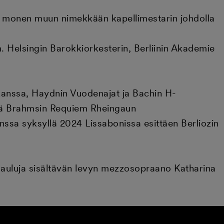
 ja monen muun nimekkään kapellimestarin johdolla
m. Helsingin Barokkiorkesterin, Berliinin Akademie
kanssa, Haydnin Vuodenajat ja Bachin H-
ekä Brahmsin Requiem Rheingaun
anssa syksyllä 2024 Lissabonissa esittäen Berliozin
lauluja sisältävän levyn mezzosopraano Katharina