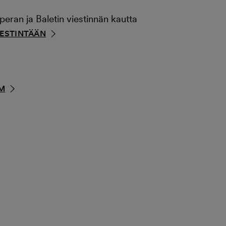
ran ja Baletin viestinnän kautta
IESTINTÄÄN
M