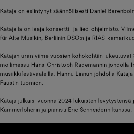
Kataja on esiintynyt säännöllisesti Daniel Barenb
Katajalla on laaja konsertti- ja lied-ohjelmisto. V
für Alte Musikin, Berliinin DSO:n ja RIAS-kamarik
Katajan uran viime vuosien kohokohtiin lukeutuva
mollimessu Hans-Christoph Rademannin johdolla In
musiikkifestivaaleilla. Hannu Linnun johdolla Kataj
Faustin tuomion.
Kataja julkaisi vuonna 2024 lukuisten levytystens
Kammerloherin ja pianisti Eric Schneiderin kanssa.