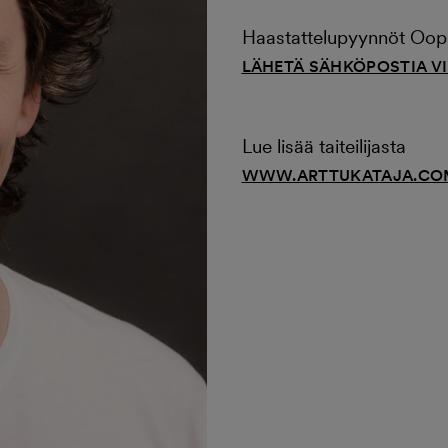
Haastattelupyynnöt Ooppe
LÄHETÄ SÄHKÖPOSTIA V
Lue lisää taiteilijasta
WWW.ARTTUKATAJA.CO