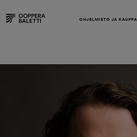
OHJELMISTO JA KAUPP
Hyppää
sisältöön