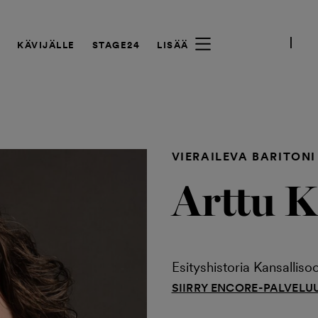
A
KÄVIJÄLLE
STAGE24
LISÄÄ
VIERAILEVA BARITONI
Arttu K
Esityshistoria Kansalliso
SIIRRY ENCORE-PALVELU