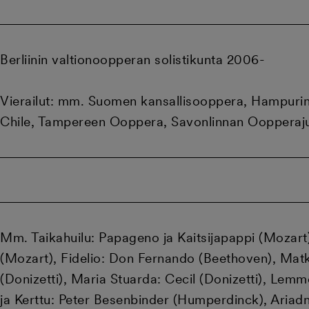
Berliinin valtionoopperan solistikunta 2006-
Vierailut: mm. Suomen kansallisooppera, Hampurin 
Chile, Tampereen Ooppera, Savonlinnan Oopperaju
Mm. Taikahuilu: Papageno ja Kaitsijapappi (Mozart)
(Mozart), Fidelio: Don Fernando (Beethoven), Matka
(Donizetti), Maria Stuarda: Cecil (Donizetti), Le
ja Kerttu: Peter Besenbinder (Humperdinck), Ariad