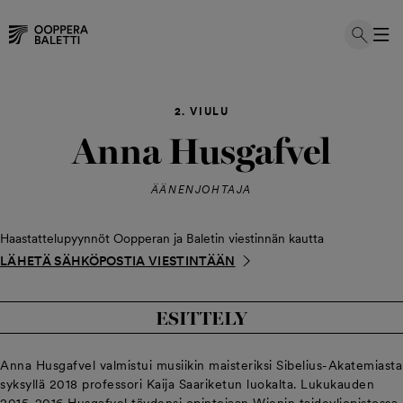
Hyppää
sisältöön
2. VIULU
Anna Husgafvel
ÄÄNENJOHTAJA
Haastattelupyynnöt Oopperan ja Baletin viestinnän kautta
LÄHETÄ SÄHKÖPOSTIA VIESTINTÄÄN
ESITTELY
Anna Husgafvel valmistui musiikin maisteriksi Sibelius-Akatemiasta
syksyllä 2018 professori Kaija Saariketun luokalta. Lukukauden