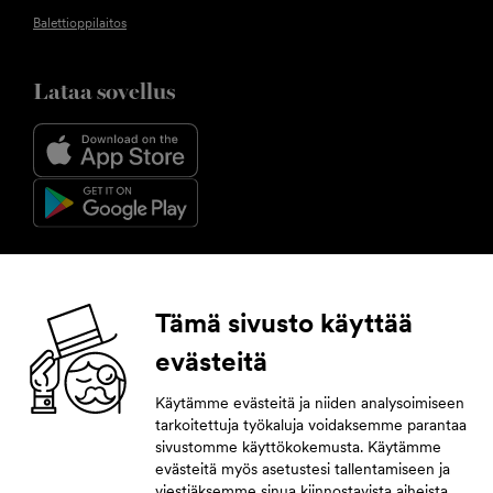
Balettioppilaitos
Lataa sovellus
Seuraa meitä
Tämä sivusto käyttää
evästeitä
Facebook
Instagram
YouTube
LinkedIn
Käytämme evästeitä ja niiden analysoimiseen
tarkoitettuja työkaluja voidaksemme parantaa
Tilaa uutiskirje
sivustomme käyttökokemusta. Käytämme
evästeitä myös asetustesi tallentamiseen ja
Jättämällä yhteystietosi pysyt tahdissa tulevasta.
viestiäksemme sinua kiinnostavista aiheista.