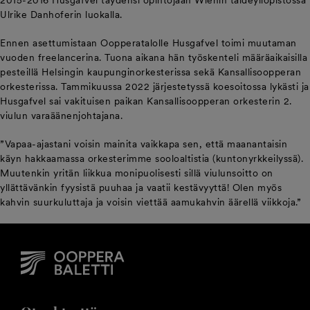
2015-2016 Husgafvel täydensi opintojaan Wienin taideyliopistossa
Ulrike Danhoferin luokalla.
Ennen asettumistaan Oopperatalolle Husgafvel toimi muutaman
vuoden freelancerina. Tuona aikana hän työskenteli määräaikaisilla
pesteillä Helsingin kaupunginorkesterissa sekä Kansallisoopperan
orkesterissa. Tammikuussa 2022 järjestetyssä koesoitossa lykästi ja
Husgafvel sai vakituisen paikan Kansallisoopperan orkesterin 2.
viulun varaäänenjohtajana.
”Vapaa-ajastani voisin mainita vaikkapa sen, että maanantaisin
käyn hakkaamassa orkesterimme sooloaltistia (kuntonyrkkeilyssä).
Muutenkin yritän liikkua monipuolisesti sillä viulunsoitto on
yllättävänkin fyysistä puuhaa ja vaatii kestävyyttä! Olen myös
kahvin suurkuluttaja ja voisin viettää aamukahvin äärellä viikkoja.”