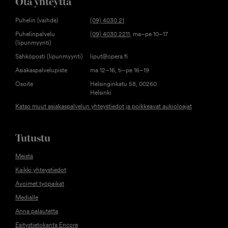
Ota yhteyttä
Puhelin (vaihde)
(09) 4030 21
Puhelinpalvelu
(09) 4030 2211
, ma–pe 10–17
(lipunmyynti)
Sähköposti (lipunmyynti)
liput@opera.fi
Asiakaspalvelupiste
ma 12–16, ti–pe 16–19
Osoite
Helsinginkatu 58, 00260
Helsinki
Katso muut asiakaspalvelun yhteystiedot ja poikkeavat aukioloajat
Tutustu
Meistä
Kaikki yhteystiedot
Avoimet työpaikat
Medialle
Anna palautetta
Esitystietokanta Encore